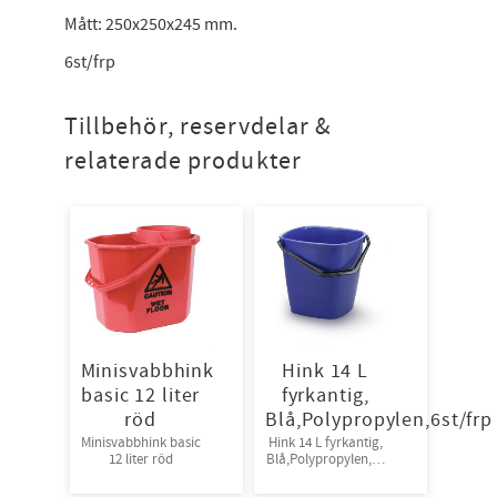
Mått: 250x250x245 mm.
6st/frp
Tillbehör, reservdelar &
relaterade produkter
Minisvabbhink
Hink 14 L
basic 12 liter
fyrkantig,
röd
Blå,Polypropylen,6st/frp
Minisvabbhink basic
Hink 14 L fyrkantig,
12 liter röd
Blå,Polypropylen,6s
t/frp