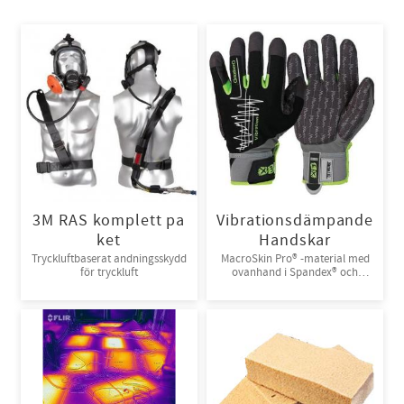
3M RAS komplett pa
Vibrationsdämpande
ket
Handskar
Tryckluftbaserat andningsskydd
MacroSkin Pro® -material med
för tryckluft
ovanhand i Spandex® och
kardborreknäppning. 6par/bunt