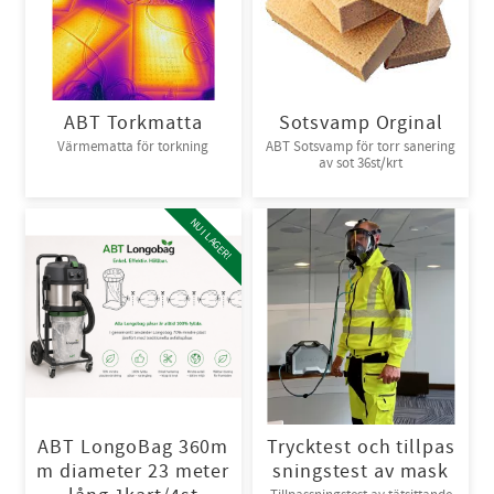
ABT Torkmatta
Sotsvamp Orginal
Värmematta för torkning
ABT Sotsvamp för torr sanering
av sot 36st/krt
NU I LAGER!
ABT LongoBag 360m
Trycktest och tillpas
m diameter 23 meter
sningstest av mask