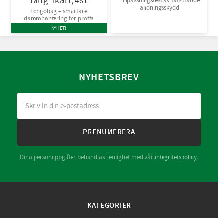
lång 1kart/4st
Tillpassningstest av tätsittande
andningsskydd
Longobag – smartare
dammhantering för proffs
NYHET!
NYHETSBREV
PRENUMERERA
Dina personuppgifter behandlas i enlighet med vår
integritetspolicy
.
KATEGORIER