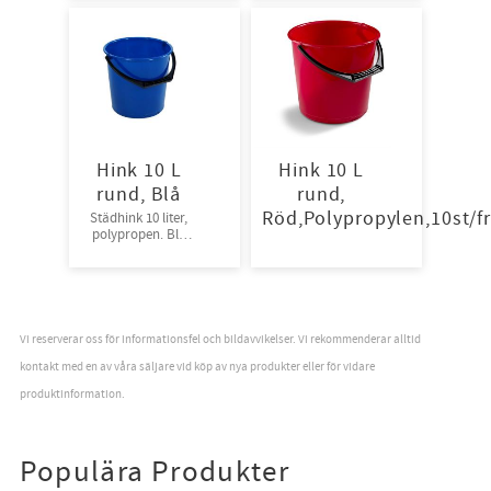
Hink 10 L
Hink 10 L
rund, Blå
rund,
Röd,Polypropylen,10st/f
Städhink 10 liter,
polypropen. Blå
10st/frp
Vi reserverar oss för informationsfel och bildavvikelser. Vi rekommenderar alltid
kontakt med en av våra säljare vid köp av nya produkter eller för vidare
produktinformation.
Populära Produkter