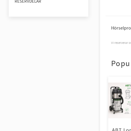
RESERVDELAR
Hörselpro
Vi reserverar 
Popu
ABT Lo