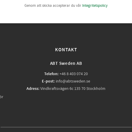
Genom att skicka accepterar du vår
Integritetspolicy
KONTAKT
ABT Sweden AB
Telefon:
+46 8 403 074 20
E-post:
info@abtsweden.se
Adress:
Vindkraftsvägen 6c 135 70 Stockholm
ör