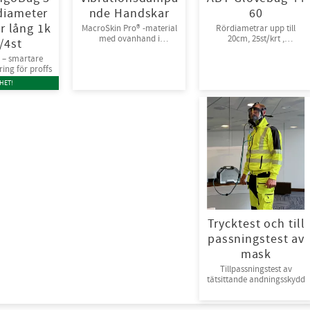
iameter
nde Handskar
60
r lång 1k
MacroSkin Pro® -material
Rördiametrar upp till
med ovanhand i
20cm, 25st/krt ,
/4st
Spandex® och
rullpackade
 – smartare
kardborreknäppning.
ng för proffs
6par/bunt
HET!
Trycktest och till
passningstest av
mask
Tillpassningstest av
tätsittande andningsskydd