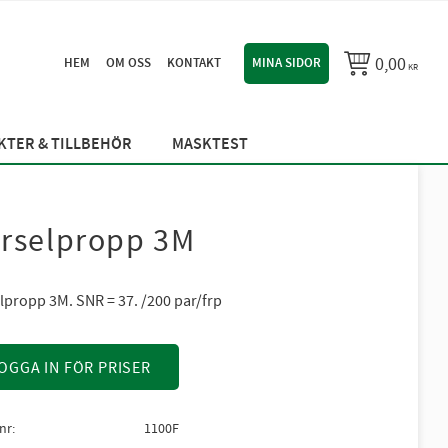
0,00
HEM
OM OSS
KONTAKT
MINA SIDOR
KR
TER & TILLBEHÖR
MASKTEST
rselpropp 3M
lpropp 3M. SNR = 37. /200 par/frp
OGGA IN FÖR PRISER
lnr
1100F