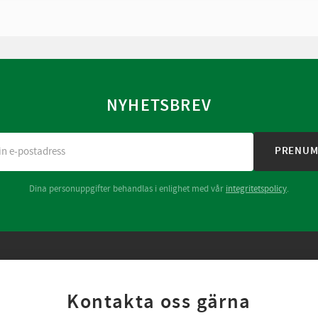
NYHETSBREV
PRENUM
Dina personuppgifter behandlas i enlighet med vår
integritetspolicy
.
Kontakta oss gärna