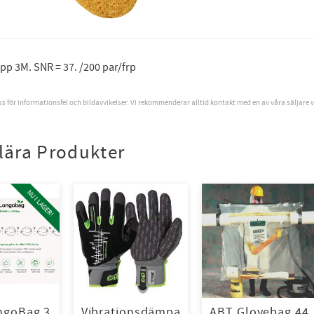
pp 3M. SNR = 37. /200 par/frp
oss för informationsfel och bildavvikelser. Vi rekommenderar alltid kontakt med en av våra säljare 
lära Produkter
NU I LAGER!
ngoBag 3
Vibrationsdämpa
ABT Glovebag 44