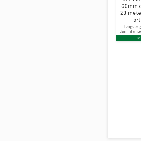
60mm d
23 mete
art
Longobag
dammhanteri
NY