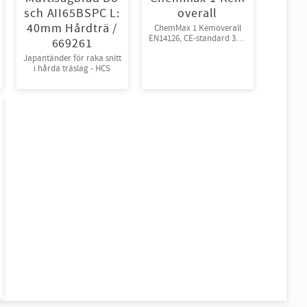
sch AII65BSPC L:
overall
40mm Hårdträ /
ChemMax 1 Kemoverall
EN14126, CE-standard 3-B,
669261
4-B, 5-B, 6-B.
Japantänder för raka snitt
Engångsoverall för skydd
i hårda träslag - HCS
mot spray och stänk från
giftiga kemikalier.
10st/kart