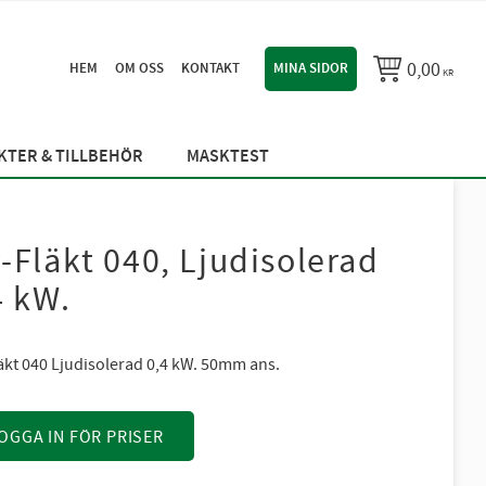
0,00
HEM
OM OSS
KONTAKT
MINA SIDOR
KR
TER & TILLBEHÖR
MASKTEST
-Fläkt 040, Ljudisolerad
4 kW.
äkt 040 Ljudisolerad 0,4 kW. 50mm ans.
OGGA IN FÖR PRISER