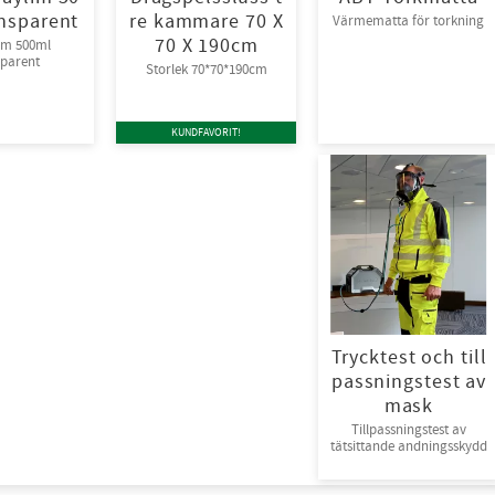
nsparent
re kammare 70 X
Värmematta för torkning
70 X 190cm
im 500ml
sparent
Storlek 70*70*190cm
KUNDFAVORIT!
Trycktest och till
passningstest av
mask
Tillpassningstest av
tätsittande andningsskydd