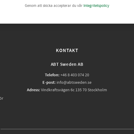
Genom att skicka accepterar du vår
Integritetspolicy
KONTAKT
ABT Sweden AB
Telefon:
+46 8 403 074 20
E-post:
info@abtsweden.se
Adress:
Vindkraftsvägen 6c 135 70 Stockholm
ör