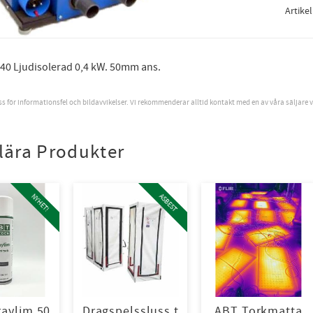
Artike
040 Ljudisolerad 0,4 kW. 50mm ans.
oss för informationsfel och bildavvikelser. Vi rekommenderar alltid kontakt med en av våra säljare 
lära Produkter
NYHET!
ASBEST
aylim 50
Dragspelssluss t
ABT Torkmatta