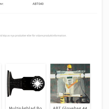
lnr
ABT040
vid köp av nya produkter eller för vidare produktinformation.
Multisågblad Bo
ABT Glovebag 44