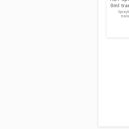
0ml tra
Sprayl
tran