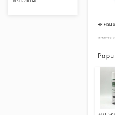
RESERVDELAR
HP-Fläkt 
Vi reserverar 
Popu
ABT Spr