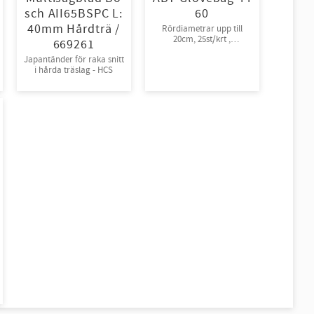
sch AII65BSPC L:
60
40mm Hårdträ /
Rördiametrar upp till
20cm, 25st/krt ,
669261
rullpackade
Japantänder för raka snitt
i hårda träslag - HCS