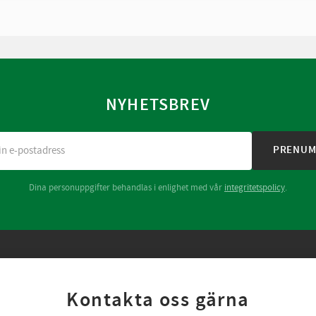
NYHETSBREV
PRENUM
Dina personuppgifter behandlas i enlighet med vår
integritetspolicy
.
Kontakta oss gärna