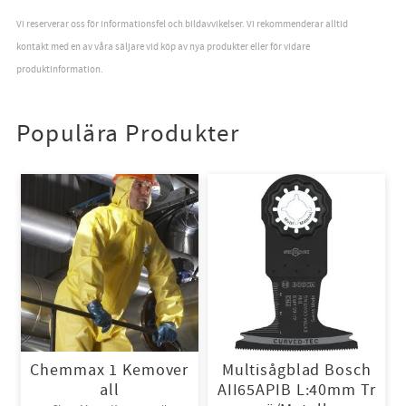
Vi reserverar oss för informationsfel och bildavvikelser. Vi rekommenderar alltid
kontakt med en av våra säljare vid köp av nya produkter eller för vidare
produktinformation.
Populära Produkter
Chemmax 1 Kemover
Multisågblad Bosch
all
AII65APIB L:40mm Tr