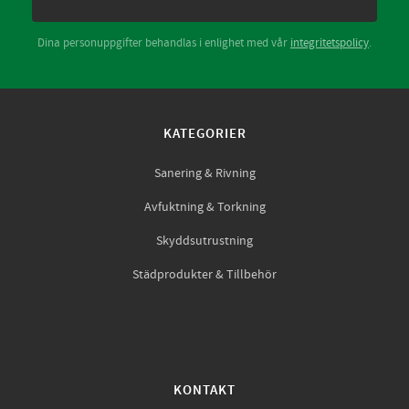
Dina personuppgifter behandlas i enlighet med vår
integritetspolicy
.
KATEGORIER
Sanering & Rivning
Avfuktning & Torkning
Skyddsutrustning
Städprodukter & Tillbehör
KONTAKT