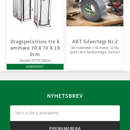
Dragspelssluss tre k
ABT Silvertejp Nr.2
ammare 70 X 70 X 19
48 millimeter x 50 meter, 22 Mμ
tjock | Bra fästförmåga, 24rl/krt
0cm
Storlek 70*70*190cm
KUNDFAVORIT!
NYHETSBREV
PRENUMERERA