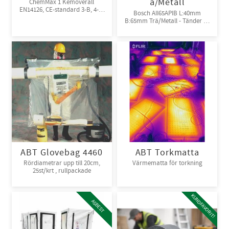
ä/Metall
ChemMax 1 Kemoverall
EN14126, CE-standard 3-B, 4-B,
Bosch AII65APIB L:40mm
5-B, 6-B. Engångsoverall för
B:65mm Trä/Metall - Tänder av
skydd mot spray och stänk från
Bi-metall
giftiga kemikalier. 10st/kart
ABT Glovebag 4460
ABT Torkmatta
Rördiametrar upp till 20cm,
Värmematta för torkning
25st/krt , rullpackade
KUNDFAVORIT!
ASBEST