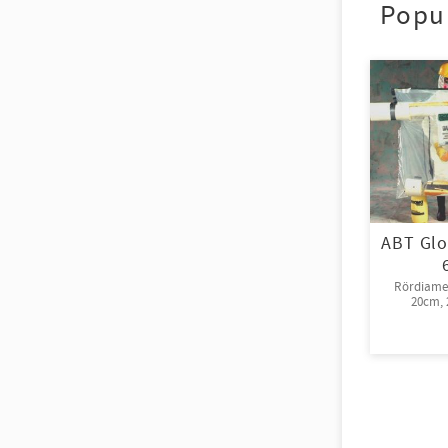
Popu
ABT Glo
Rördiamet
20cm, 2
rull