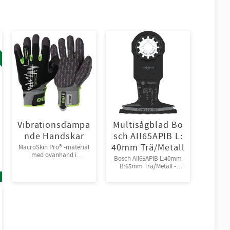
Vibrationsdämpa
Multisågblad Bo
nde Handskar
sch AII65APIB L:
40mm Trä/Metall
MacroSkin Pro® -material
med ovanhand i
Bosch AII65APIB L:40mm
Spandex® och
B:65mm Trä/Metall -
kardborreknäppning.
Tänder av Bi-metall
6par/bunt