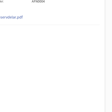
lnr
AFN0004
eservdelar.pdf