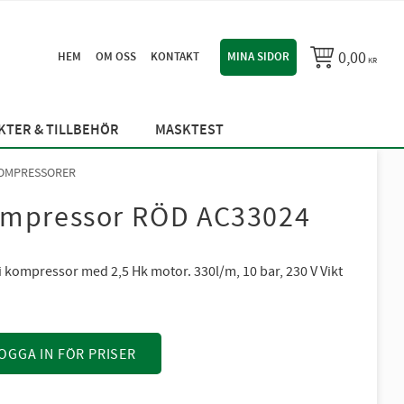
0,00
HEM
OM OSS
KONTAKT
MINA SIDOR
KR
TER & TILLBEHÖR
MASKTEST
OMPRESSORER
mpressor RÖD AC33024
fri kompressor med 2,5 Hk motor. 330l/m, 10 bar, 230 V Vikt
OGGA IN FÖR PRISER