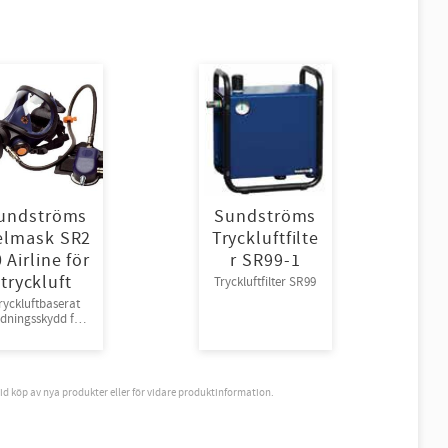
undströms
Sundströms
elmask SR2
Tryckluftfilte
 Airline för
r SR99-1
tryckluft
Tryckluftfilter SR99
ryckluftbaserat
dningsskydd för
yckluft, one size
vid köp av nya produkter eller för vidare produktinformation.