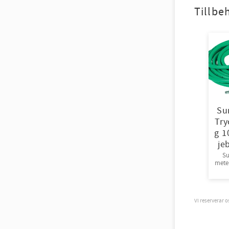
Tillbe
Su
Try
g 1
je
Su
meter
säk
Vi reserverar 