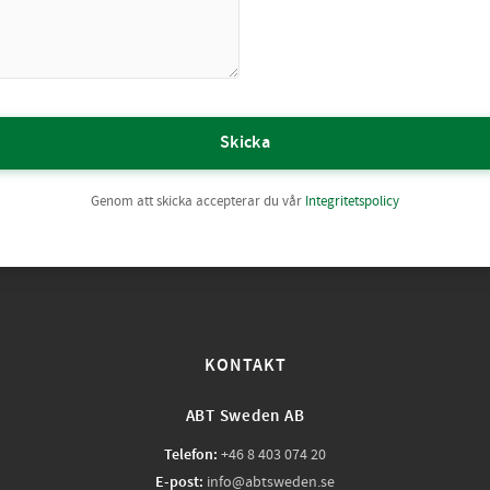
Skicka
Genom att skicka accepterar du vår
Integritetspolicy
KONTAKT
ABT Sweden AB
Telefon:
+46 8 403 074 20
E-post:
info@abtsweden.se