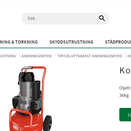
NING & TORKNING
SKYDDSUTRUSTNING
STÄDPRODUK
USTNING
ANDNINGSSKYDD
TRYCKLUFTSMATAT ANDNINGSSKYDD
K
Ko
​​Olje
36kg
L