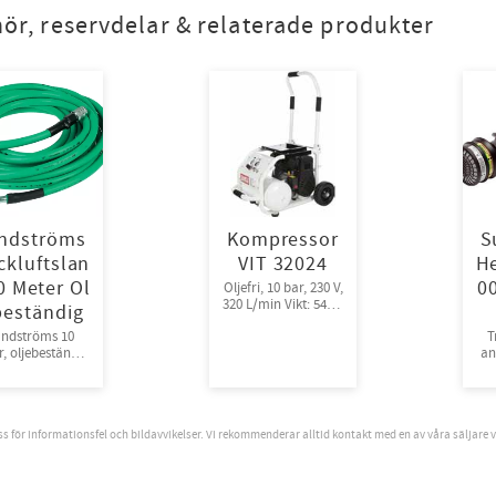
hör, reservdelar & relaterade produkter
ndströms
Kompressor
S
ckluftslan
VIT 32024
H
0 Meter Ol
00
Oljefri, 10 bar, 230 V,
320 L/min Vikt: 54kg,
beständig
Decibel: 72
ndströms 10
T
, oljebeständig
an
med
tr
erhetskoppling
oss för informationsfel och bildavvikelser. Vi rekommenderar alltid kontakt med en av våra säljare 