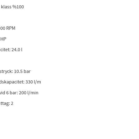
 klass %100
V
1400 RPM
0 HP
itet: 24.0 l
tryck: 10.5 bar
skapacitet: 330 l/m
vid 6 bar: 200 l/min
ttag: 2