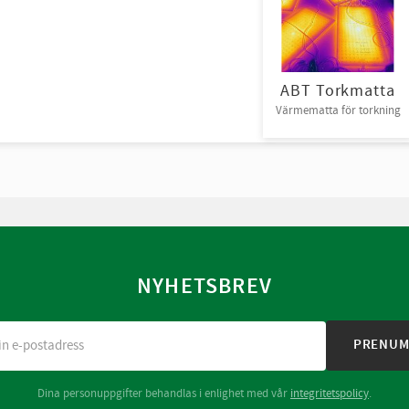
ABT Torkmatta
Värmematta för torkning
NYHETSBREV
PRENUM
Dina personuppgifter behandlas i enlighet med vår
integritetspolicy
.