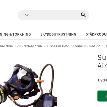
NING & TORKNING
SKYDDSUTRUSTNING
STÄDPRODUK
USTNING
ANDNINGSSKYDD
TRYCKLUFTSMATAT ANDNINGSSKYDD
T
Su
Ai
Tryckl
L