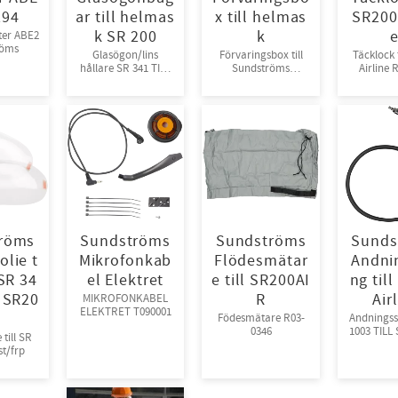
294
ar till helmas
x till helmas
SR200 
k SR 200
k
e
ter ABE2
röms
Glasögon/lins
Förvaringsbox till
Täcklock 
hållare SR 341 TILL
Sundströms
Airline 
SR 200 Sundströms
helmask SR200
T01-1201
SR344 T01-1214
röms
Sundströms
Sundströms
Sunds
olie t
Mikrofonkab
Flödesmätar
Andni
 SR 34
el Elektret
e till SR200AI
ng til
l SR20
R
Air
MIKROFONKABEL
ELEKTRET T090001
Födesmätare R03-
Andningss
0346
1003 TILL 
 till SR
st/frp