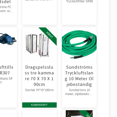
tsdel
Tryckluftfilter SR99
Decibel: 72
irline PC
.vent. och
ng.
ASBEST
fttills
Dragspelsslu
Sundströms
SR307
ss tre kamma
Tryckluftslan
re 70 X 70 X 1
g 10 Meter Ol
illsats SR
07
90cm
jebeständig
Storlek 70*70*190cm
Sundströms 10
meter, oljebeständig
med
säkerhetskoppling
KUNDFAVORIT!