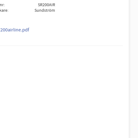
lnr
SR200AIR
rkare
Sundström
r200airline.pdf