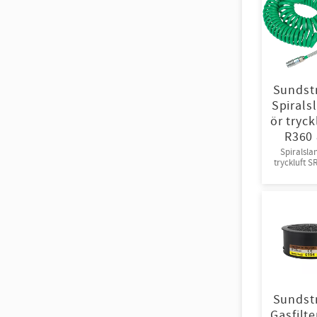
Sundst
Spirals
ör tryck
R360
Spiralsla
tryckluft S
Sundst
Gasfilt