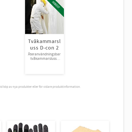
ASBEST
Tvåkammarsl
uss D-con 2
Återanvändningsbar
tvåkammarsluss i
plast.
vid köp av nya produkter eller för vidare produktinformation.