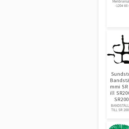
Menbransa
-1204 till
Sundst
Sundst
Bandstä
mmi SR 
ill SR2
SR200
BANDSTÄLL