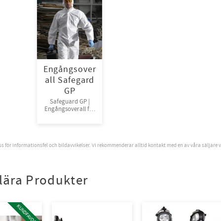
Engångsover
all Safegard
GP
Safeguard GP |
Engångsoverall för
skydd mot damm
och stänk från
vätska | Antistatisk
och andas väl för
oss för informationsfel och bildavvikelser. Vi rekommenderar alltid kontakt med en av våra säljare 
god arbetskomfort.
50st/kart
lära Produkter
KUNDFAVORIT!