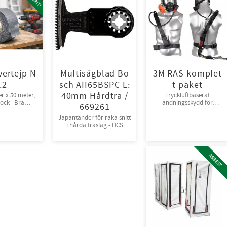
vertejp N
Multisågblad Bo
3M RAS komplet
r.2
sch AII65BSPC L:
t paket
40mm Hårdträ /
er x 50 meter,
Tryckluftbaserat
jock | Bra
andningsskydd för
669261
ga, 24rl/krt
tryckluft
Japantänder för raka snitt
i hårda träslag - HCS
ASBEST