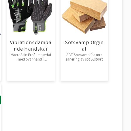
Vibrationsdämpa
Sotsvamp Orgin
nde Handskar
al
MacroSkin Pro® -material
ABT Sotsvamp för torr
med ovanhand i
sanering av sot 36st/krt
Spandex® och
kardborreknäppning.
6par/bunt