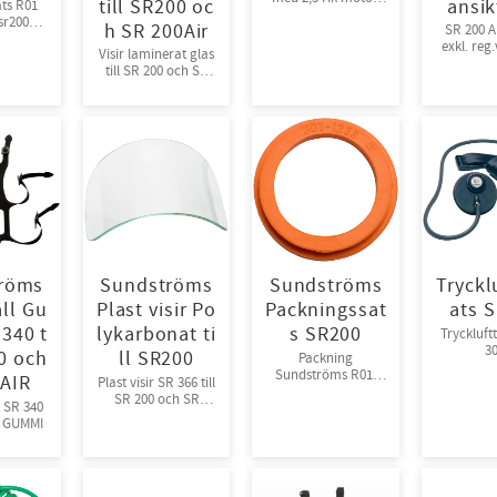
till SR200 oc
ansik
ts R01
330l/m, 10 bar, 230 V
 sr200
h SR 200Air
SR 200 A
Vikt 36kg
röm
exkl. reg
Visir laminerat glas
sla
till SR 200 och SR
200Air
röms
Sundströms
Sundströms
Trycklu
ll Gu
Plast visir Po
Packningssat
ats 
340 t
lykarbonat ti
s SR200
Tryckluftt
3
00 och
ll SR200
Packning
Sundströms R01-
AIR
Plast visir SR 366 till
1205 till SR 200 och
SR 200 och SR
 SR 340
SR 580
200Air
TILL SR 200 GUMMI