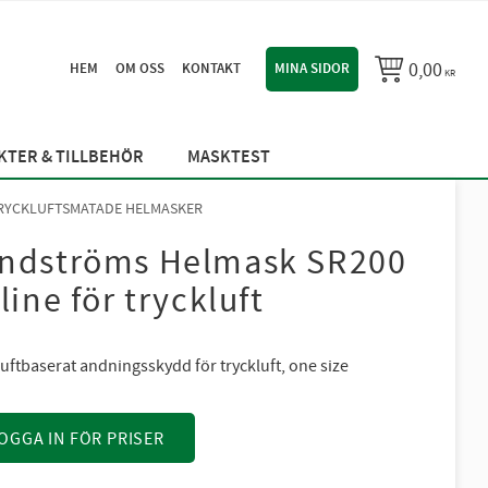
0,00
HEM
OM OSS
KONTAKT
MINA SIDOR
KR
TER & TILLBEHÖR
MASKTEST
RYCKLUFTSMATADE HELMASKER
ndströms Helmask SR200
rline för tryckluft
uftbaserat andningsskydd för tryckluft, one size
OGGA IN FÖR PRISER