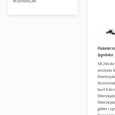
RESERVDELAR
Paketet in
tygväska.
SR 200 Air
anslutas t
Övertryck
förorenad
bort från
filterskyd
filterskyd
gäller i s