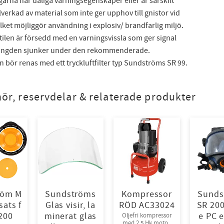
arna har dåliga varningsegenskaper eller är särskilt
illverkad av material som inte ger upphov till gnistor vid
vilket möjliggör användning i explosiv/ brandfarlig miljö.
ilen är försedd med en varningsvissla som ger signal
ängden sjunker under den rekommenderade.
n bör renas med ett tryckluftfilter typ Sundströms SR 99.
hör, reservdelar & relaterade produkter
röm M
Sundströms
Kompressor
Sunds
ats f
Glas visir, la
RÖD AC33024
SR 200
200
minerat glas
e PC 
​​Oljefri kompressor
med 2,5 Hk motor.