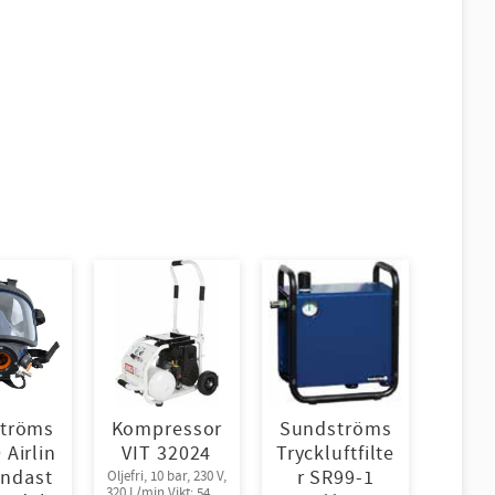
tröms
Kompressor
Sundströms
 Airlin
VIT 32024
Tryckluftfilte
endast
r SR99-1
Oljefri, 10 bar, 230 V,
320 L/min Vikt: 54kg,