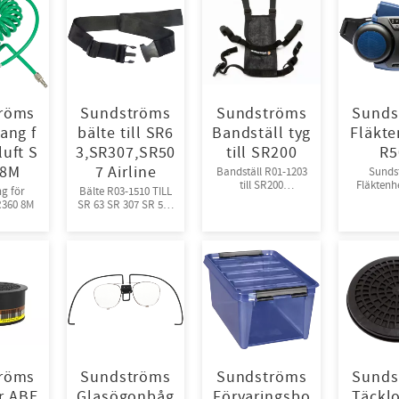
röms
Sundströms
Sundströms
Sunds
lang f
bälte till SR6
Bandställ tyg
Fläkte
luft S
3,SR307,SR50
till SR200
R5
 8M
7 Airline
​Bandställ R01-1203
Sunds
till SR200
Fläktenh
ng för
Bälte R03-1510 TILL
Sundströms
H06-
R360 8M
SR 63 SR 307 SR 507
airline
röms
Sundströms
Sundströms
Sunds
er ABE
Glasögonbåg
Förvaringsbo
Täcklo