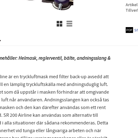
Artike
Tillve
Rutnätsvy
Listvy
s
nehåller: Helmask, reglerventil, bälte, andningsslang &
line är en tryckluftmask med filter back-up avsedd att
ill en lämplig tryckluftskälla med andningsduglig luft.
et som då uppstår i masken förhindrar att omgivande
 luft når användaren. Andningsslangen kan också tas
 masken och den kan därefter användas som ett rent
d. SR 200 Airline kan användas som alternativ till
d i alla situationer där sådana rekommenderas. Detta
ynnerhet vid tunga eller långvariga arbeten och när