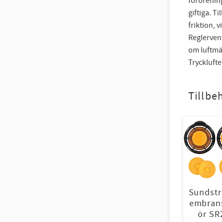
förorening
giftiga. T
friktion, 
Reglervent
om luftm
Trycklufte
Tillbe
Sundst
embrans
ör SR