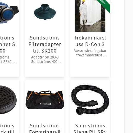
ASBEST
tröms
Sundströms
Trekammarsl
nhet S
Filteradapter
uss D-Con 3
00
till SR200
Återanvändningsbar
trekammarsluss i
tröms
Adapter SR 280-3
plast.
et SR500
Sundströms H09-
0112
0212
tröms
Sundströms
Sundströms
ck till
Förvaringsvä
Slang PU SR5