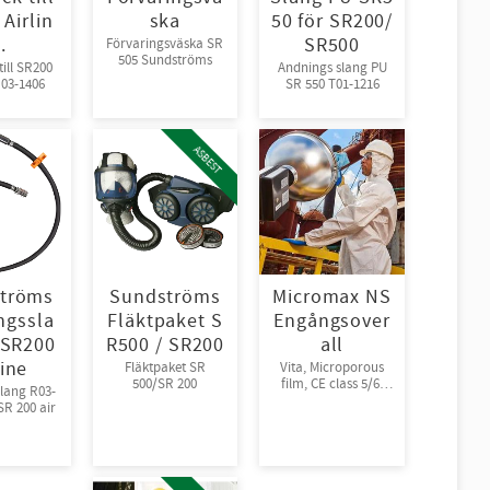
Airlin
ska
50 för SR200/
.
SR500
Förvaringsväska SR
505 Sundströms
till SR200
Andnings slang PU
R03-1406
SR 550 T01-1216
ASBEST
tröms
Sundströms
Micromax NS
ngssla
Fläktpaket S
Engångsover
l SR200
R500 / SR200
all
line
Fläktpaket SR
Vita, Microporous
500/SR 200
film, CE class 5/6.
lang R03-
Finns i storlekarna:
SR 200 air
M-XXXL Godkända
för PCB &
asbestsanering Förp
: 25 st overall/krt