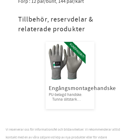
Förp : 12 par/bunt, 144 par/kart
Tillbehör, reservdelar &
relaterade produkter
KUNDFAVORIT!
Engångsmontagehandske
PU-belagd handske.
Tunna slitstarka
handskar när det
ställs höga krav på
god fingerkänsla. •
Mycket slitstarka
med ventilerande
egenskaper.
Vi reserverar oss för informationsfel och bildavvikelser. Vi rekommenderar alltid
kontakt med en av våra säljare vid köp av nya produkter eller för vidare