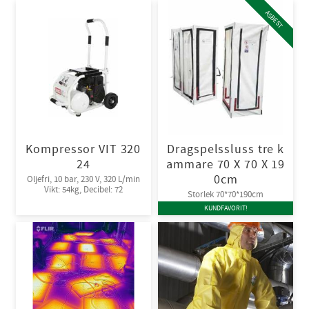
ASBEST
Kompressor VIT 320
Dragspelssluss tre k
24
ammare 70 X 70 X 19
0cm
Oljefri, 10 bar, 230 V, 320 L/min
Vikt: 54kg, Decibel: 72
Storlek 70*70*190cm
KUNDFAVORIT!