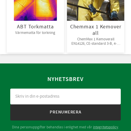
ABT Torkmatta
Chemmax 1 Kemover
all
Värmematta för torkning
ChemMax 1 Kemoverall
EN14126, CE-standard 3-B, 4-B,
5-B, 6-B. Engångsoverall för
skydd mot spray och stänk från
giftiga kemikalier. 10st/kart
NYHETSBREV
PRENUMERERA
Dina personuppgifter behandlas i enlighet med vår
integritetspolicy
.