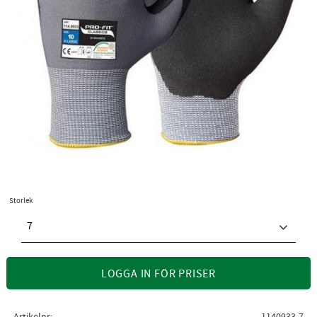
Storlek
7
LOGGA IN FÖR PRISER
Artikelnr
1140933-7