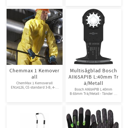
Chemmax 1 Kemover
Multisågblad Bosch
all
AII65APIB L:40mm Tr
ä/Metall
ChemMax 1 Kemoverall
EN14126, CE-standard 3-B, 4-B,
Bosch AII65APIB L:40mm
5-B, 6-B. Engångsoverall för
B:65mm Trä/Metall - Tänder av
skydd mot spray och stänk från
Bi-metall
giftiga kemikalier. 10st/kart