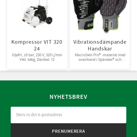
Kompressor VIT 320
Vibrationsdämpande
24
Handskar
Oljefri, 10 bar, 230 V, 320 L/min
MacroSkin Pro® -material med
Vikt: 54kg, Decibel: 72
ovanhand i Spandex® och
kardborreknäppning. 6par/bunt
NYHETSBREV
PRENUMERERA