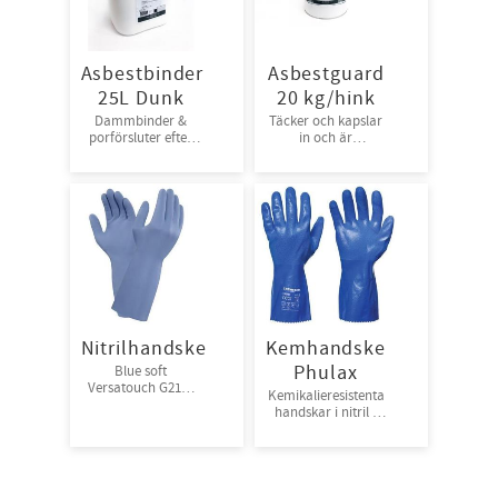
Asbestbinder
Asbestguard
25L Dunk
20 kg/hink
Dammbinder &
Täcker och kapslar
porförsluter efter
in och är
sanering(25L)
brandsäker
Nitrilhandske
Kemhandske
Phulax
Blue soft
Versatouch G21B.
Kemikalieresistenta
Förp : 12 par/bunt,
handskar i nitril •
144 par/kart
Slitstarka. •
Skyddar mot
kemikalier, diesel,
bensin och olja. 10
par/bunt,120