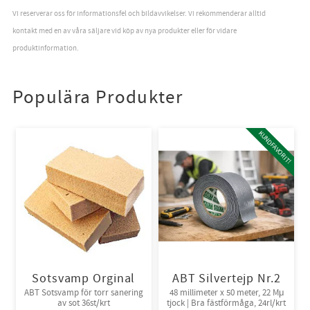
par/krt
Vi reserverar oss för informationsfel och bildavvikelser. Vi rekommenderar alltid
kontakt med en av våra säljare vid köp av nya produkter eller för vidare
produktinformation.
Populära Produkter
KUNDFAVORIT!
Sotsvamp Orginal
ABT Silvertejp Nr.2
ABT Sotsvamp för torr sanering
48 millimeter x 50 meter, 22 Mμ
av sot 36st/krt
tjock | Bra fästförmåga, 24rl/krt