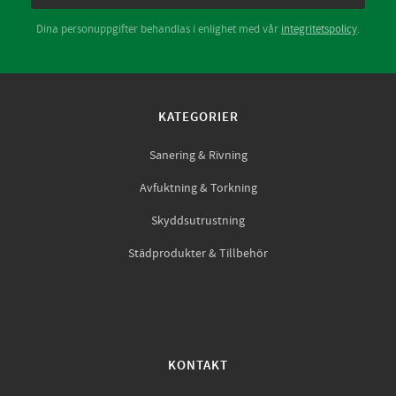
Dina personuppgifter behandlas i enlighet med vår
integritetspolicy
.
KATEGORIER
Sanering & Rivning
Avfuktning & Torkning
Skyddsutrustning
Städprodukter & Tillbehör
KONTAKT