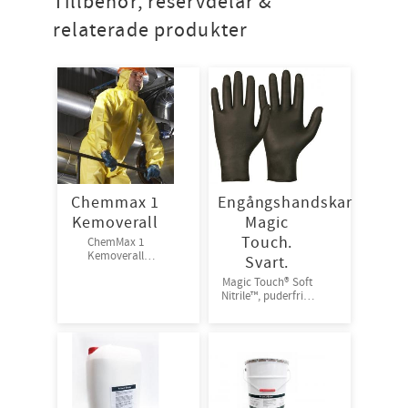
Tillbehör, reservdelar &
relaterade produkter
Chemmax 1
Engångshandskar
Kemoverall
Magic
Touch.
ChemMax 1
Kemoverall
Svart.
EN14126, CE-
Magic Touch® Soft
standard 3-B, 4-B,
Nitrile™, puderfria.
5-B, 6-B.
Färg: Svart.
Engångsoverall för
100st/frp
skydd mot spray
och stänk från
giftiga kemikalier.
10st/kart