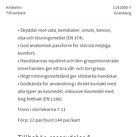
Artikelnr
1141000-7
Tillverkare
Granberg
• Skyddar mot väta, kemikalier, smuts, bensin,
olja och lösningsmedel (EN 374).
• God anatomisk passform för största möjliga
komfort.
• Handskarnas mjukhet och den greppmönstrade
innerhanden ger ett bra våt- och torrgrepp.
• Högt nötningsmotstånd ger slitstarka handskar.
• Godkända för användning i direkt kontakt med
alla typer av livsmedel, inklusive livsmedel med
hög fetthalt (EN 1186).
Finns i storlekarna 7-11
Förp: 12 par/bunt 144 par/kart