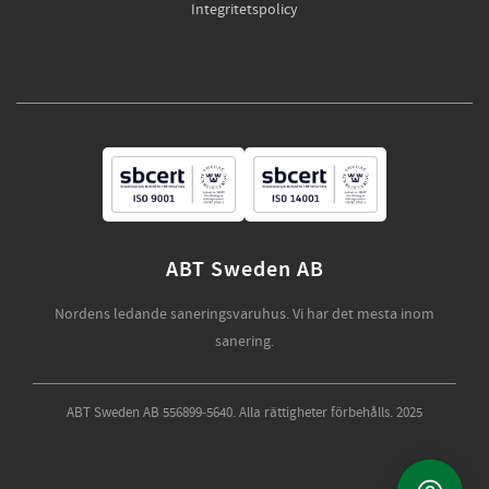
Integritetspolicy
ABT Sweden AB
Nordens ledande saneringsvaruhus. Vi har det mesta inom
sanering.
ABT Sweden AB 556899-5640. Alla rättigheter förbehålls. 2025