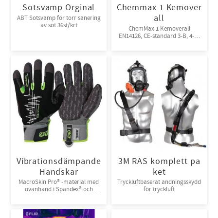
Sotsvamp Orginal
Chemmax 1 Kemover
all
ABT Sotsvamp för torr sanering
av sot 36st/krt
ChemMax 1 Kemoverall
EN14126, CE-standard 3-B, 4-B,
5-B, 6-B. Engångsoverall för
skydd mot spray och stänk från
giftiga kemikalier. 10st/kart
Vibrationsdämpande
3M RAS komplett pa
Handskar
ket
MacroSkin Pro® -material med
Tryckluftbaserat andningsskydd
ovanhand i Spandex® och
för tryckluft
kardborreknäppning. 6par/bunt