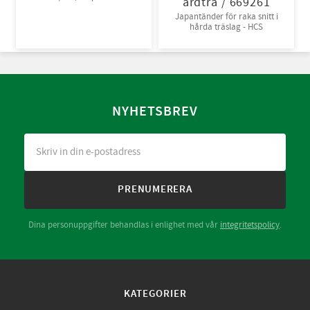
årdträ / 669261
Japantänder för raka snitt i
hårda träslag - HCS
NYHETSBREV
PRENUMERERA
Dina personuppgifter behandlas i enlighet med vår
integritetspolicy
.
KATEGORIER