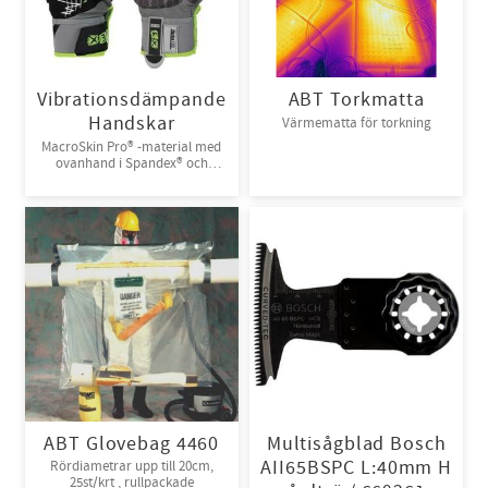
Vibrationsdämpande
ABT Torkmatta
Handskar
Värmematta för torkning
MacroSkin Pro® -material med
ovanhand i Spandex® och
kardborreknäppning. 6par/bunt
ABT Glovebag 4460
Multisågblad Bosch
AII65BSPC L:40mm H
Rördiametrar upp till 20cm,
25st/krt , rullpackade