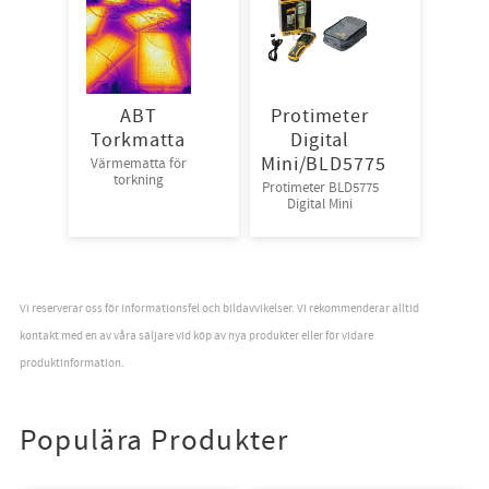
ABT
Protimeter
Torkmatta
Digital
Mini/BLD5775
Värmematta för
torkning
Protimeter BLD5775
Digital Mini
Vi reserverar oss för informationsfel och bildavvikelser. Vi rekommenderar alltid
kontakt med en av våra säljare vid köp av nya produkter eller för vidare
produktinformation.
Populära Produkter