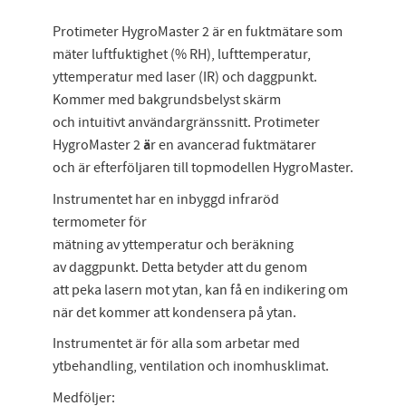
Protimeter HygroMaster 2 är en fuktmätare som
mäter luftfuktighet (% RH), lufttemperatur,
yttemperatur med laser (IR) och daggpunkt.
Kommer med bakgrundsbelyst skärm
och intuitivt användargränssnitt. Protimeter
HygroMaster 2
ä
r en avancerad fuktmätarer
och är efterföljaren till topmodellen HygroMaster.
Instrumentet har en inbyggd infraröd
termometer för
mätning av yttemperatur och beräkning
av daggpunkt. Detta betyder att du genom
att peka lasern mot ytan, kan få en indikering om
när det kommer att kondensera på ytan.
Instrumentet är för alla som arbetar med
ytbehandling, ventilation och inomhusklimat.
Medföljer: