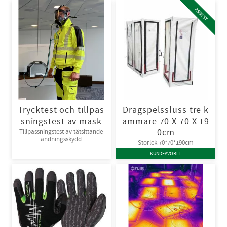
ASBEST
Trycktest och tillpas
Dragspelssluss tre k
sningstest av mask
ammare 70 X 70 X 19
0cm
Tillpassningstest av tätsittande
andningsskydd
Storlek 70*70*190cm
KUNDFAVORIT!