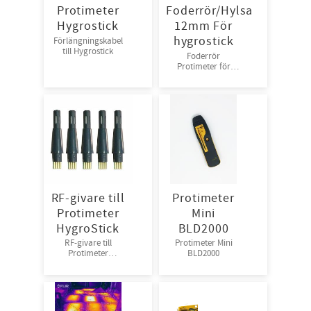
Protimeter
Foderrör/Hylsa
Hygrostick
12mm För
hygrostick
Förlängningskabel
till Hygrostick
Foderrör
Protimeter för
betongmätning
20st/frp
RF-givare till
Protimeter
Protimeter
Mini
HygroStick
BLD2000
RF-givare till
Protimeter Mini
Protimeter
BLD2000
Hygrostick 5st/frp