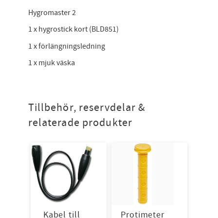
Hygromaster 2
1 x hygrostick kort (BLD851)
1 x förlängningsledning
1 x mjuk väska
Tillbehör, reservdelar &
relaterade produkter
Kabel till
Protimeter