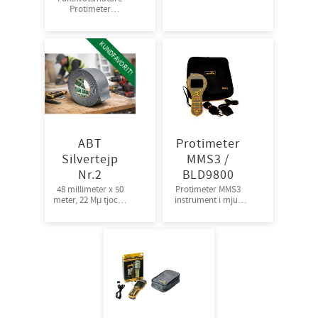
Protimeter
Hygromaster II
KUNDFAVORIT!
ABT
Protimeter
Silvertejp
MMS3 /
Nr.2
BLD9800
48 millimeter x 50
Protimeter MMS3
meter, 22 Mμ tjock |
instrument i mjuk
Bra fästförmåga,
väska
24rl/krt