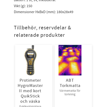
Vikt (g): 150
Dimensioner HxBxD (mm): 180x28x49
Tillbehör, reservdelar &
relaterade produkter
Protimeter
ABT
HygroMaster
Torkmatta
II med kort
Värmematta för
torkning
QuikStick
och väska
Fuktkvotsmätare