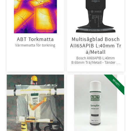
ABT Torkmatta
Multisågblad Bosch
AII65APIB L:40mm Tr
Värmematta för torkning
ä/Metall
Bosch AII65APIB L:40mm
B:65mm Trä/Metall - Tänder av
Bi-metall
NYHET!