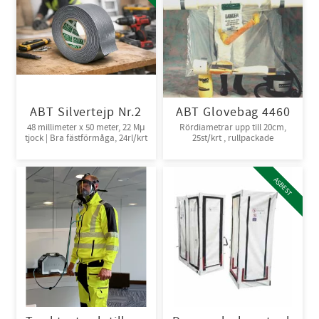
ABT Silvertejp Nr.2
ABT Glovebag 4460
48 millimeter x 50 meter, 22 Mμ
Rördiametrar upp till 20cm,
tjock | Bra fästförmåga, 24rl/krt
25st/krt , rullpackade
ASBEST