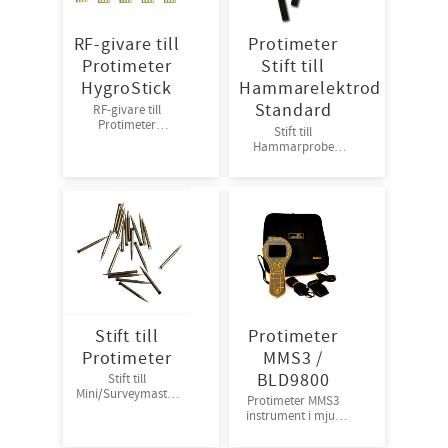
RF-givare till
Protimeter
Protimeter
Stift till
HygroStick
Hammarelektrod
Standard
RF-givare till
Protimeter
Stift till
Hygrostick 5st/frp
Hammarprobe
Standard 10st/frp
priset nedan avser
per styck inte per
förpackning
Stift till
Protimeter
Protimeter
MMS3 /
BLD9800
Stift till
Mini/Surveymaster
Protimeter MMS3
20 st/frp priset
instrument i mjuk
nedan avser per
väska
styck inte