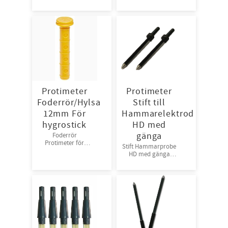
Protimeter
Protimeter
Foderrör/Hylsa
Stift till
12mm För
Hammarelektrod
hygrostick
HD med
gänga
Foderrör
Protimeter för
Stift Hammarprobe
betongmätning
HD med gänga
20st/frp
10st/frp priset
nedan avser per
styck och inte per
förpackning