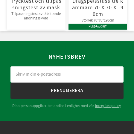
Trycktest och tillpas
Dragspelssluss tre k
sningstest av mask
ammare 70 X 70 X 19
0cm
Tillpassningstest av tätsittande
andningsskydd
Storlek 70*70*190cm
KUNDFAVORIT!
NYHETSBREV
PRENUMERERA
Dina personuppgifter behandlas i enlighet med vår
integritetspolicy
.