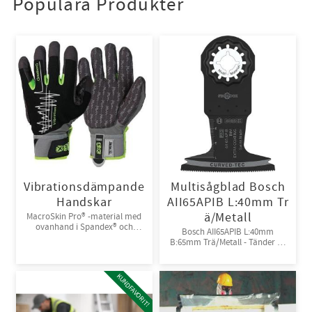
Populära Produkter
Vibrationsdämpande
Multisågblad Bosch
Handskar
AII65APIB L:40mm Tr
ä/Metall
MacroSkin Pro® -material med
ovanhand i Spandex® och
Bosch AII65APIB L:40mm
kardborreknäppning. 6par/bunt
B:65mm Trä/Metall - Tänder av
Bi-metall
KUNDFAVORIT!