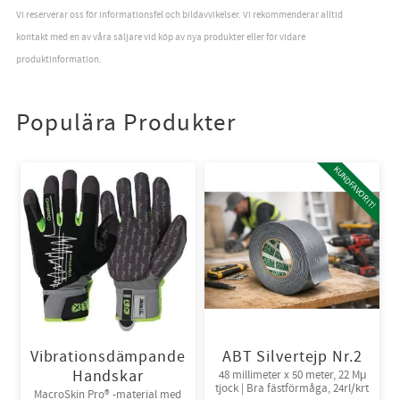
Vi reserverar oss för informationsfel och bildavvikelser. Vi rekommenderar alltid
kontakt med en av våra säljare vid köp av nya produkter eller för vidare
produktinformation.
Populära Produkter
KUNDFAVORIT!
Vibrationsdämpande
ABT Silvertejp Nr.2
Handskar
48 millimeter x 50 meter, 22 Mμ
tjock | Bra fästförmåga, 24rl/krt
MacroSkin Pro® -material med