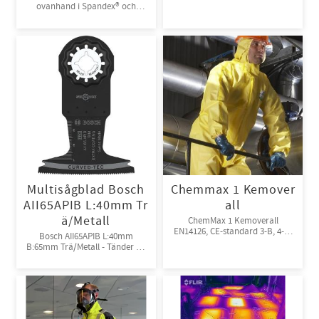
ovanhand i Spandex® och
kardborreknäppning. 6par/bunt
Multisågblad Bosch
Chemmax 1 Kemover
AII65APIB L:40mm Tr
all
ä/Metall
ChemMax 1 Kemoverall
EN14126, CE-standard 3-B, 4-B,
Bosch AII65APIB L:40mm
5-B, 6-B. Engångsoverall för
B:65mm Trä/Metall - Tänder av
skydd mot spray och stänk från
Bi-metall
giftiga kemikalier. 10st/kart