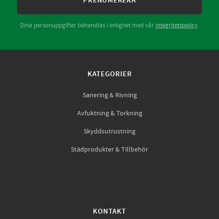
PRENUMERERA
Dina personuppgifter behandlas i enlighet med vår
integritetspolicy
.
KATEGORIER
Sanering & Rivning
Avfuktning & Torkning
Skyddsutrustning
Städprodukter & Tillbehör
KONTAKT