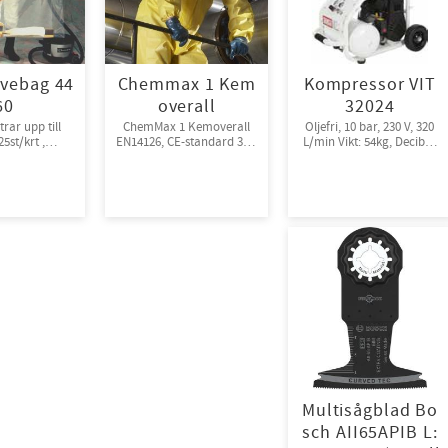
vebag 44
Chemmax 1 Kem
Kompressor VIT
60
overall
32024
rar upp till
ChemMax 1 Kemoverall
Oljefri, 10 bar, 230 V, 320
5st/krt ,
EN14126, CE-standard 3-B,
L/min Vikt: 54kg, Decibel:
packade
4-B, 5-B, 6-B.
72
Engångsoverall för skydd
mot spray och stänk från
giftiga kemikalier.
10st/kart
Multisågblad Bo
sch AII65APIB L: