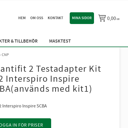
0,00
HEM
OM OSS
KONTAKT
MINA SIDOR
KR
TER & TILLBEHÖR
MASKTEST
- CNP
antifit 2 Testadapter Kit
2 Interspiro Inspire
BA(används med kit1)
2 Interspiro Inspire SCBA
OGGA IN FÖR PRISER