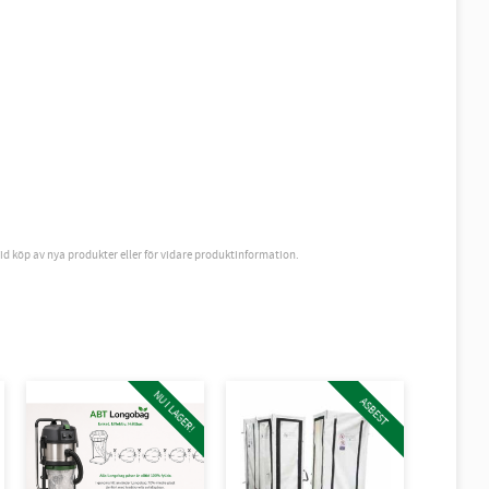
vid köp av nya produkter eller för vidare produktinformation.
NU I LAGER!
ASBEST