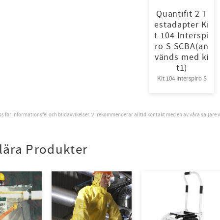
Quantifit 2 T
estadapter Ki
t 104 Interspi
ro S SCBA(an
vänds med ki
t1)
Kit 104 Interspiro S
oss för informationsfel och bildavvikelser. Vi rekommenderar alltid kontakt med en av våra säljare 
lära Produkter