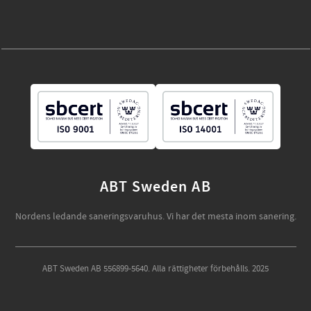
ABT Sweden AB
Nordens ledande saneringsvaruhus. Vi har det mesta inom sanering.
ABT Sweden AB 556899-5640. Alla rättigheter förbehålls. 2025