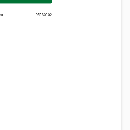
lnr
95130102