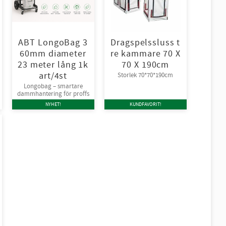
ABT LongoBag 3
Dragspelssluss t
60mm diameter
re kammare 70 X
23 meter lång 1k
70 X 190cm
art/4st
Storlek 70*70*190cm
Longobag – smartare
dammhantering för proffs
NYHET!
KUNDFAVORIT!