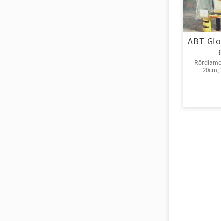
ABT Glo
Rördiamet
20cm, 2
rull