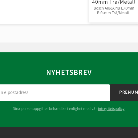
40mm Trä/Metall
Bosch AII65APIB L:40mm
B:65mm Trä/Metall -
Tänder av Bi-metall
NYHETSBREV
PRENUM
Dina personuppgifter behandlas i enlighet med vår
integritetspolicy
.