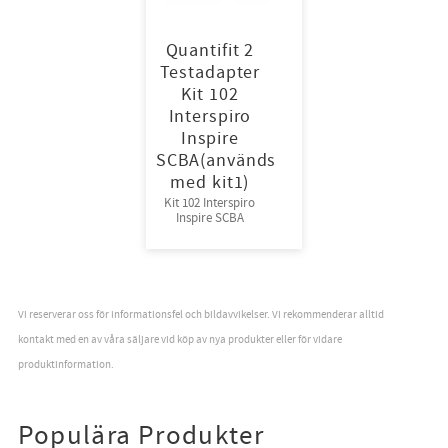
Quantifit 2
Testadapter
Kit 102
Interspiro
Inspire
SCBA(används
med kit1)
Kit 102 Interspiro
Inspire SCBA
Vi reserverar oss för informationsfel och bildavvikelser. Vi rekommenderar alltid
kontakt med en av våra säljare vid köp av nya produkter eller för vidare
produktinformation.
Populära Produkter