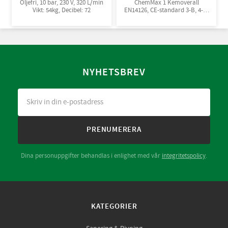
Oljefri, 10 bar, 230 V, 320 L/min
ChemMax 1 Kemoverall
Vikt: 54kg, Decibel: 72
EN14126, CE-standard 3-B, 4-B,
5-B, 6-B. Engångsoverall för
skydd mot spray och stänk från
giftiga kemikalier. 10st/kart
NYHETSBREV
PRENUMERERA
Dina personuppgifter behandlas i enlighet med vår
integritetspolicy
.
KATEGORIER