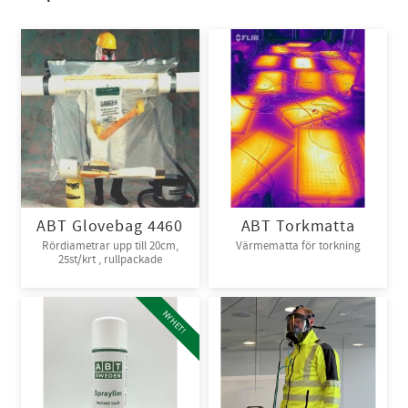
ABT Glovebag 4460
ABT Torkmatta
Rördiametrar upp till 20cm,
Värmematta för torkning
25st/krt , rullpackade
NYHET!