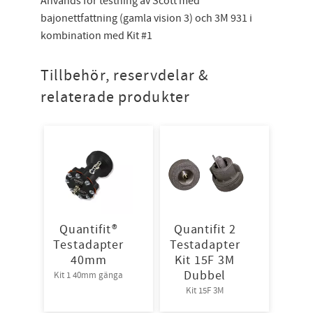
Används för testning av Scott med
bajonettfattning (gamla vision 3) och 3M 931 i
kombination med Kit #1
Tillbehör, reservdelar &
relaterade produkter
Quantifit®
Quantifit 2
Testadapter
Testadapter
40mm
Kit 15F 3M
Dubbel
Kit 1 40mm gänga
Kit 15F 3M