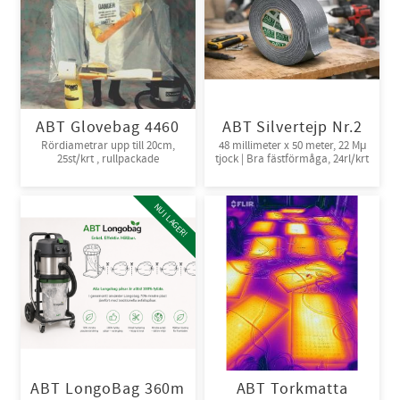
ABT Glovebag 4460
ABT Silvertejp Nr.2
Rördiametrar upp till 20cm,
48 millimeter x 50 meter, 22 Mμ
25st/krt , rullpackade
tjock | Bra fästförmåga, 24rl/krt
NU I LAGER!
ABT LongoBag 360m
ABT Torkmatta