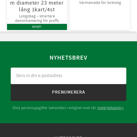
m diameter 23 meter
Värmematta för torkning
lång 1kart/4st
Longobag – smartare
dammhantering för proffs
NYHET!
NYHETSBREV
PRENUMERERA
Dina personuppgifter behandlas i enlighet med vår
integritetspolicy
.