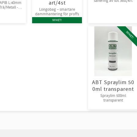
sanering av sot 36st/krt
art/4st
5APIB L:40mm
rä/Metall -
Longobag – smartare
v Bi-metall
dammhantering för proffs
NYHET!
NYHET!
ABT Spraylim 50
0ml transparent
Spraylim 500ml
transparent