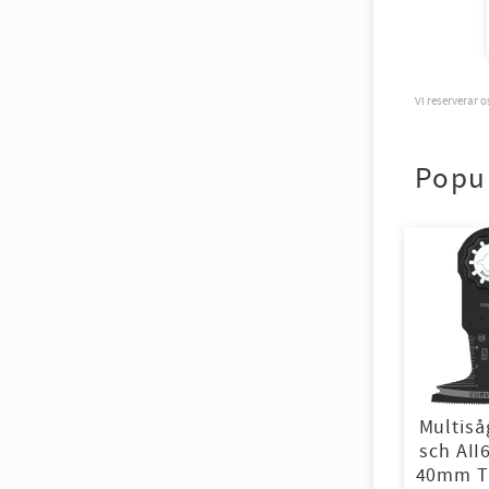
Vi reserverar 
Popu
Multiså
sch AII
40mm Tr