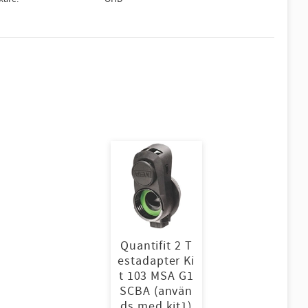
Quantifit 2 T
estadapter Ki
t 103 MSA G1
SCBA (använ
ds med kit1)