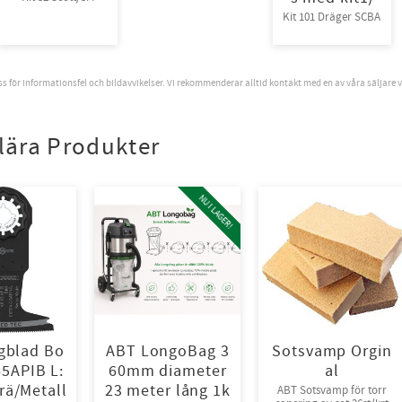
Kit 101 Dräger SCBA
oss för informationsfel och bildavvikelser. Vi rekommenderar alltid kontakt med en av våra säljare 
lära Produkter
NU I LAGER!
gblad Bo
ABT LongoBag 3
Sotsvamp Orgin
65APIB L:
60mm diameter
al
ä/Metall
23 meter lång 1k
ABT Sotsvamp för torr