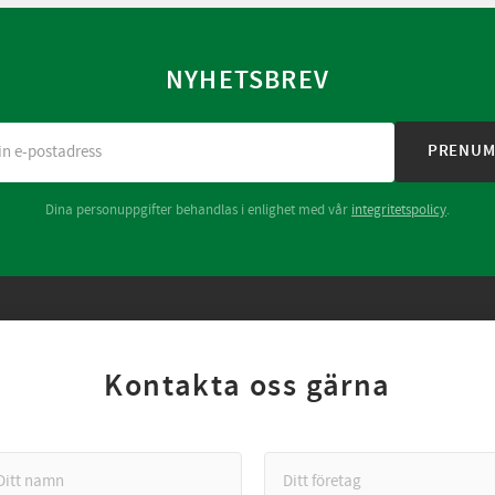
NYHETSBREV
PRENUM
Dina personuppgifter behandlas i enlighet med vår
integritetspolicy
.
Kontakta oss gärna