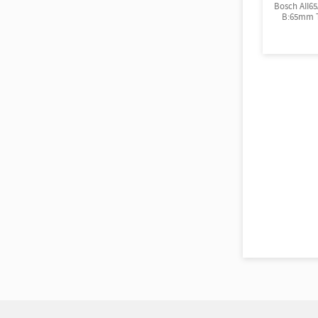
Bosch AII6
B:65mm T
Tänder a