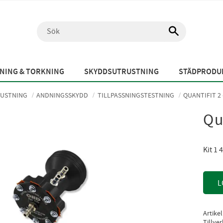
NING & TORKNING
SKYDDSUTRUSTNING
STÄDPRODUK
USTNING
ANDNINGSSKYDD
TILLPASSNINGSTESTNING
QUANTIFIT 2 
Qu
Kit 1
L
Artike
Tillve