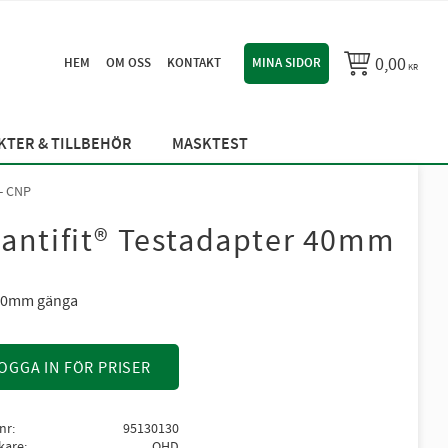
0,00
HEM
OM OSS
KONTAKT
MINA SIDOR
KR
TER & TILLBEHÖR
MASKTEST
- CNP
antifit® Testadapter 40mm
 40mm gänga
OGGA IN FÖR PRISER
lnr
95130130
rkare
OHD