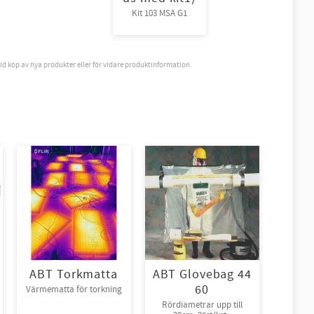
Kit 103 MSA G1
vid köp av nya produkter eller för vidare produktinformation.
ABT Torkmatta
ABT Glovebag 44
60
Värmematta för torkning
Rördiametrar upp till