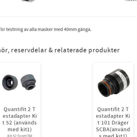
för testning av alla masker med 40mm gänga.
hör, reservdelar & relaterade produkter
Quantifit 2 T
Quantifit 2 T
estadapter Ki
estadapter Ki
t 52 (används
t 101 Dräger
med kit1)
SCBA(använd
s med kit1)
Kit 52 Scott/3M