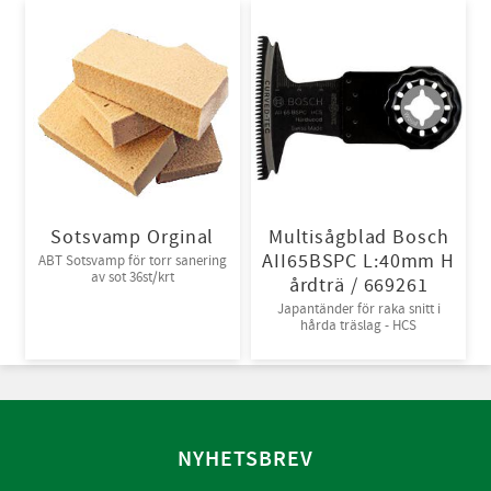
Sotsvamp Orginal
Multisågblad Bosch
AII65BSPC L:40mm H
ABT Sotsvamp för torr sanering
av sot 36st/krt
årdträ / 669261
Japantänder för raka snitt i
hårda träslag - HCS
NYHETSBREV