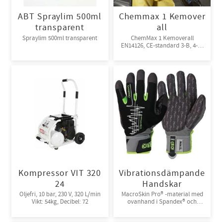
ABT Spraylim 500ml
Chemmax 1 Kemover
transparent
all
Spraylim 500ml transparent
ChemMax 1 Kemoverall
EN14126, CE-standard 3-B, 4-B,
5-B, 6-B. Engångsoverall för
skydd mot spray och stänk från
giftiga kemikalier. 10st/kart
Kompressor VIT 320
Vibrationsdämpande
24
Handskar
Oljefri, 10 bar, 230 V, 320 L/min
MacroSkin Pro® -material med
Vikt: 54kg, Decibel: 72
ovanhand i Spandex® och
kardborreknäppning. 6par/bunt