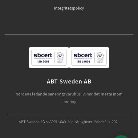
Integritetspolicy
ABT Sweden AB
Nordens ledande saneringsvaruhus. Vi har det mesta inom
sanering.
ABT Sweden AB 556899-5640. Alla rättigheter förbehålls. 2025