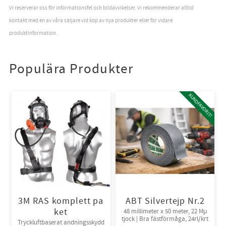
Vi reserverar oss för informationsfel och bildavvikelser. Vi rekommenderar alltid
kontakt med en av våra säljare vid köp av nya produkter eller för vidare
produktinformation.
Populära Produkter
KUNDFAVORIT!
3M RAS komplett pa
ABT Silvertejp Nr.2
ket
48 millimeter x 50 meter, 22 Mμ
tjock | Bra fästförmåga, 24rl/krt
Tryckluftbaserat andningsskydd