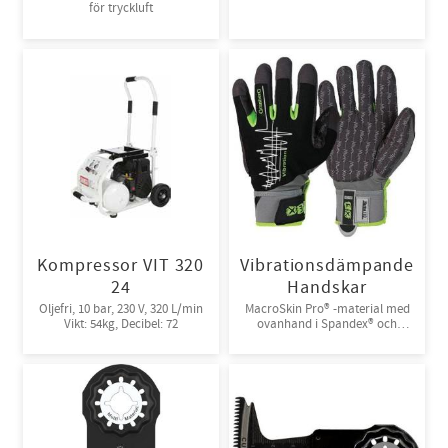
för tryckluft
Kompressor VIT 320
Vibrationsdämpande
24
Handskar
Oljefri, 10 bar, 230 V, 320 L/min
MacroSkin Pro® -material med
Vikt: 54kg, Decibel: 72
ovanhand i Spandex® och
kardborreknäppning. 6par/bunt