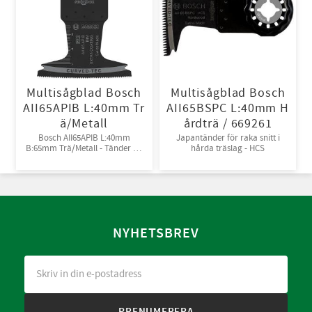
Multisågblad Bosch
Multisågblad Bosch
AII65APIB L:40mm Tr
AII65BSPC L:40mm H
ä/Metall
årdträ / 669261
Bosch AII65APIB L:40mm
Japantänder för raka snitt i
B:65mm Trä/Metall - Tänder av
hårda träslag - HCS
Bi-metall
NYHETSBREV
PRENUMERERA