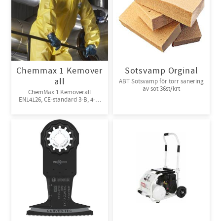
Chemmax 1 Kemover
Sotsvamp Orginal
all
ABT Sotsvamp för torr sanering
av sot 36st/krt
ChemMax 1 Kemoverall
EN14126, CE-standard 3-B, 4-B,
5-B, 6-B. Engångsoverall för
skydd mot spray och stänk från
giftiga kemikalier. 10st/kart