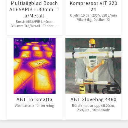
Multisågblad Bosch
Kompressor VIT 320
AII65APIB L:40mm Tr
24
ä/Metall
Oljefri, 10 bar, 230 V, 320 L/min
Vikt: 54kg, Decibel: 72
Bosch AII65APIB L:40mm
B:65mm Trä/Metall - Tänder av
Bi-metall
ABT Torkmatta
ABT Glovebag 4460
Värmematta för torkning
Rördiametrar upp till 20cm,
25st/krt , rullpackade