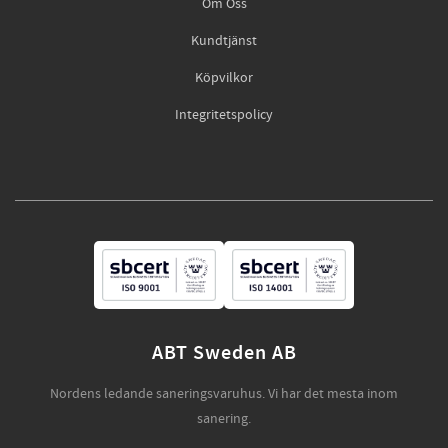
Om Oss
Kundtjänst
Köpvilkor
Integritetspolicy
ABT Sweden AB
Nordens ledande saneringsvaruhus. Vi har det mesta inom
sanering.