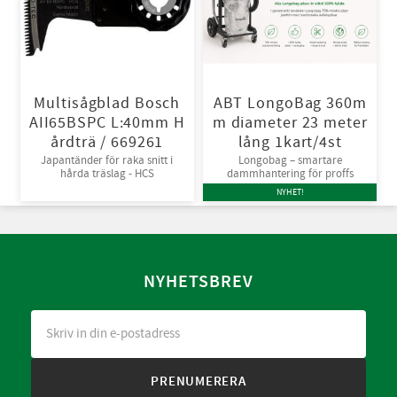
Multisågblad Bosch
ABT LongoBag 360m
AII65BSPC L:40mm H
m diameter 23 meter
årdträ / 669261
lång 1kart/4st
Japantänder för raka snitt i
Longobag – smartare
hårda träslag - HCS
dammhantering för proffs
NYHET!
NYHETSBREV
PRENUMERERA