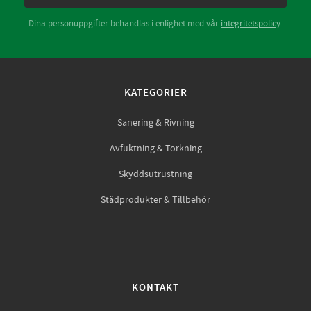
Dina personuppgifter behandlas i enlighet med vår
integritetspolicy
.
KATEGORIER
Sanering & Rivning
Avfuktning & Torkning
Skyddsutrustning
Städprodukter & Tillbehör
KONTAKT