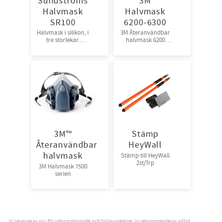
Sundströms
3M
Halvmask
Halvmask
SR100
6200-6300
Halvmask i silikon, i
3M Återanvändbar
tre storlekar.
halvmask 6200
1st/frp, 10frp/krt
medium
3M™
Stämp
Återanvändbar
HeyWall
halvmask
Stämp till HeyWall
2st/frp
3M Halvmask 7500
serien
Vi reserverar oss för informationsfel och bildavvikelser. Vi rekommenderar alltid