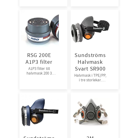
par/krt
RSG 200E
Sundströms
A1P3 filter
Halvmask
Svart SR900
A1P3 filter till
halvmask 200 3
Halvmask i TPE/PP,
par/frp
i tre storlekar.
1st/frp, 8frp/krt