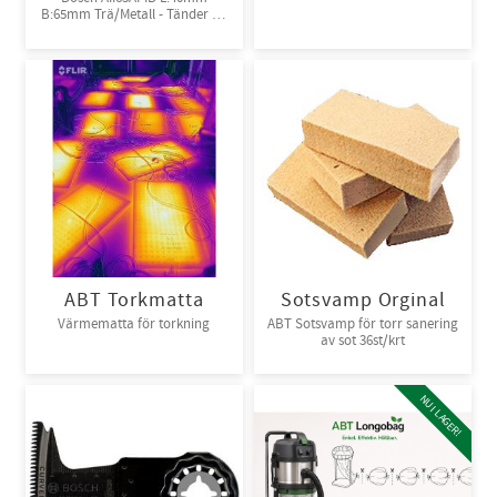
B:65mm Trä/Metall - Tänder av
Bi-metall
ABT Torkmatta
Sotsvamp Orginal
Värmematta för torkning
ABT Sotsvamp för torr sanering
av sot 36st/krt
NU I LAGER!