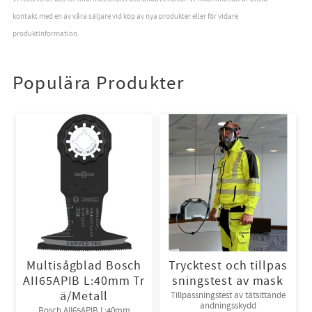
kontakt med en av våra säljare vid köp av nya produkter eller för vidare
produktinformation.
Populära Produkter
Multisågblad Bosch
Trycktest och tillpas
AII65APIB L:40mm Tr
sningstest av mask
ä/Metall
Tillpassningstest av tätsittande
andningsskydd
Bosch AII65APIB L:40mm