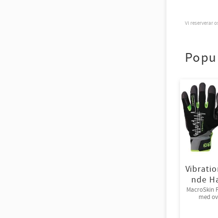
Vi reserverar 
Popu
Vibrati
nde H
MacroSkin P
med ov
Spand
kardborr