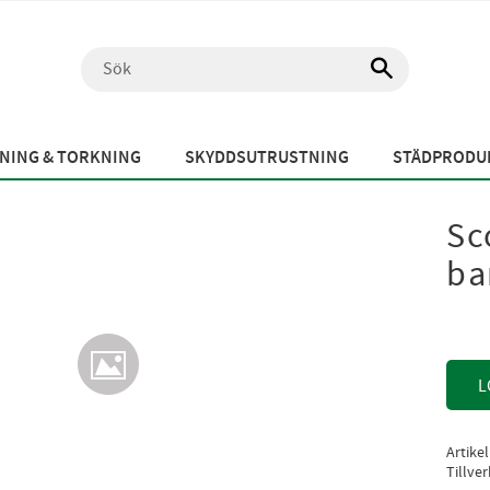
NING & TORKNING
SKYDDSUTRUSTNING
STÄDPRODUK
Sc
ba
L
Artike
Tillve