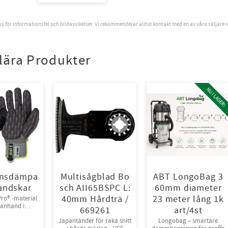
oss för informationsfel och bildavvikelser. Vi rekommenderar alltid kontakt med en av våra säljare 
lära Produkter
NU I LAGER!
onsdämpa
Multisågblad Bo
ABT LongoBag 3
andskar
sch AII65BSPC L:
60mm diameter
40mm Hårdträ /
23 meter lång 1k
ro® -material
anhand i
669261
art/4st
ex® och
Japantänder för raka snitt
Longobag – smartare
eknäppning.