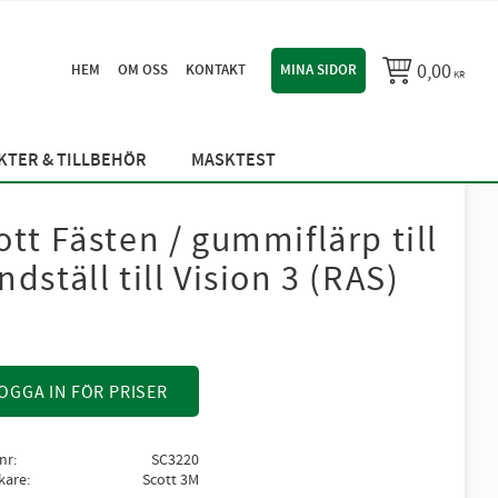
0,00
HEM
OM OSS
KONTAKT
MINA SIDOR
KR
TER & TILLBEHÖR
MASKTEST
ott Fästen / gummiflärp till
ndställ till Vision 3 (RAS)
OGGA IN FÖR PRISER
lnr
SC3220
rkare
Scott 3M