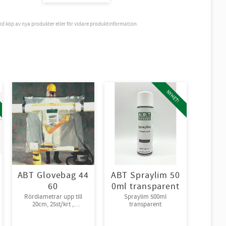
vid köp av nya produkter eller för vidare produktinformation.
NYHET!
ABT Glovebag 44
ABT Spraylim 50
60
0ml transparent
Rördiametrar upp till
Spraylim 500ml
20cm, 25st/krt ,
transparent
rullpackade