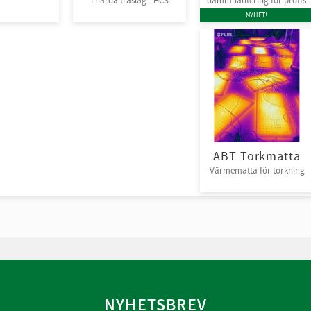
i hårda träslag - HCS
dammhantering för proffs
r/bunt
NYHET!
ABT Torkmatta
Värmematta för torkning
NYHETSBREV