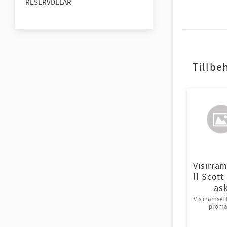
RESERVDELAR
Tillbe
Visirram
ll Scot
as
Visirramset t
proma