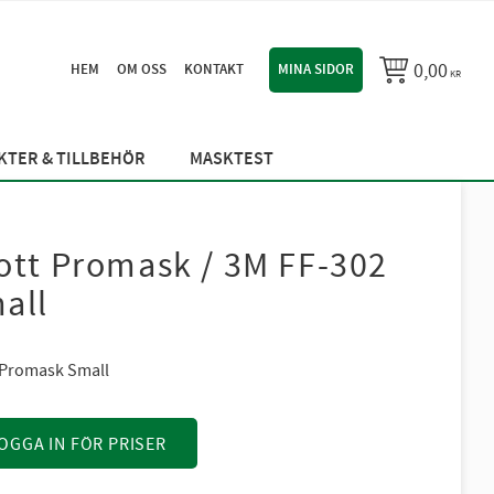
0,00
HEM
OM OSS
KONTAKT
MINA SIDOR
KR
TER & TILLBEHÖR
MASKTEST
ott Promask / 3M FF-302
all
 Promask Small
OGGA IN FÖR PRISER