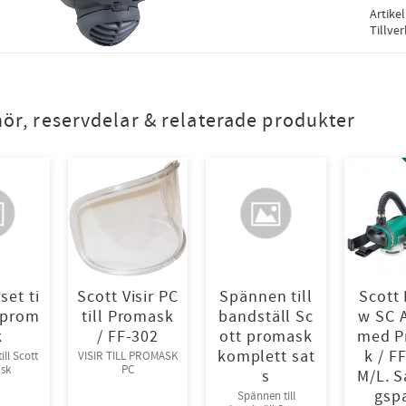
Artike
Tillve
hör, reservdelar & relaterade produkter
set ti
Scott Visir PC
Spännen till
Scott 
t prom
till Promask
bandställ Sc
w SC 
k
/ FF-302
ott promask
med P
komplett sat
k / F
ill Scott
VISIR TILL PROMASK
sk
PC
s
M/L. S
gsp
Spännen till