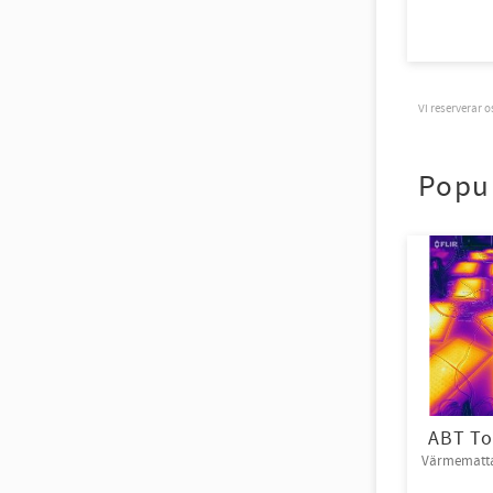
Vi reserverar 
Popu
ABT To
Värmematta