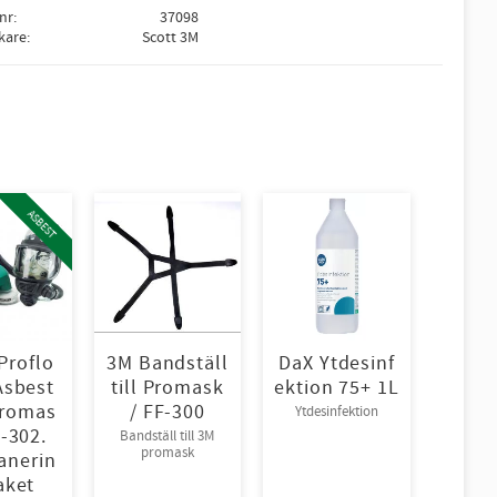
lnr
37098
rkare
Scott 3M
ASBEST
Proflo
3M Bandställ
DaX Ytdesinf
Asbest
till Promask
ektion 75+ 1L
romas
/ FF-300
Ytdesinfektion
F-302.
Bandställ till 3M
promask
anerin
aket