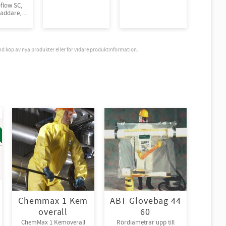
oflow SC,
 laddare,
älte, en
l: Promask
ch två
ilter PF10
vid köp av nya produkter eller för vidare produktinformation.
3.
Chemmax 1 Kem
ABT Glovebag 44
overall
60
ChemMax 1 Kemoverall
Rördiametrar upp till