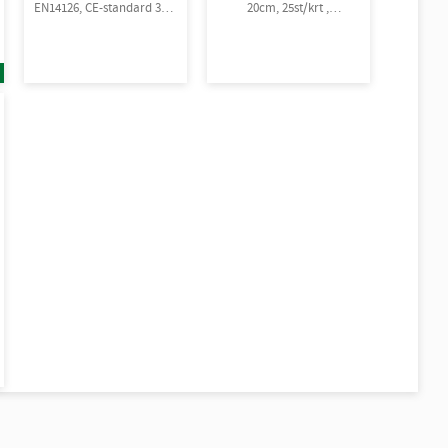
EN14126, CE-standard 3-B,
20cm, 25st/krt ,
4-B, 5-B, 6-B.
rullpackade
Engångsoverall för skydd
mot spray och stänk från
giftiga kemikalier.
10st/kart