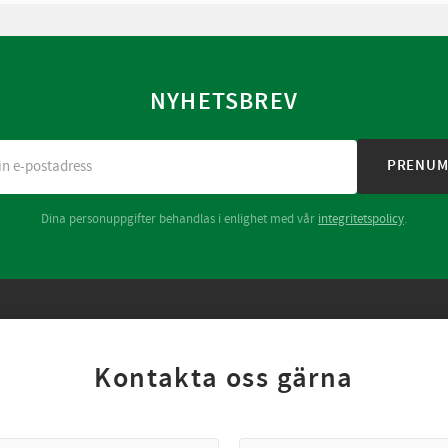
NYHETSBREV
PRENUM
Dina personuppgifter behandlas i enlighet med vår
integritetspolicy
.
Kontakta oss gärna