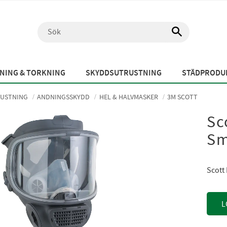
NING & TORKNING
SKYDDSUTRUSTNING
STÄDPRODUK
USTNING
ANDNINGSSKYDD
HEL & HALVMASKER
3M SCOTT
Sc
Sm
Scott
L