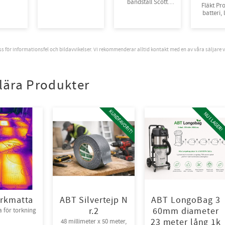
bandställ Scott
Fläkt Pr
promask komplett
batteri,
sats
slang, b
ansiktsde
(M) o
partikelf
oss för informationsfel och bildavvikelser. Vi rekommenderar alltid kontakt med en av våra säljare 
P
lära Produkter
KUNDFAVORIT!
NU I LAGER!
rkmatta
ABT Silvertejp N
ABT LongoBag 3
r.2
60mm diameter
 för torkning
23 meter lång 1k
48 millimeter x 50 meter,