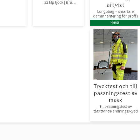
22 Mμ tjock | Bra
art/4st
fästförmåga, 24rl/krt
Longobag – smartare
dammhantering för proffs
NYHET!
Trycktest och till
passningstest av
mask
Tillpassningstest av
tätsittande andningsskydd