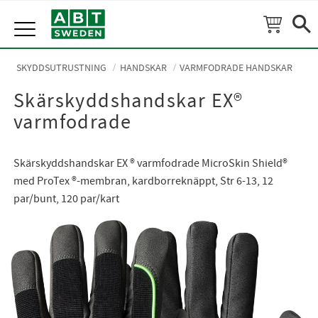
Meny
SKYDDSUTRUSTNING
HANDSKAR
VARMFODRADE HANDSKAR
Skärskyddshandskar EX®
varmfodrade
Skärskyddshandskar EX ® varmfodrade MicroSkin Shield®
med ProTex ®-membran, kardborreknäppt, Str 6-13, 12
par/bunt, 120 par/kart