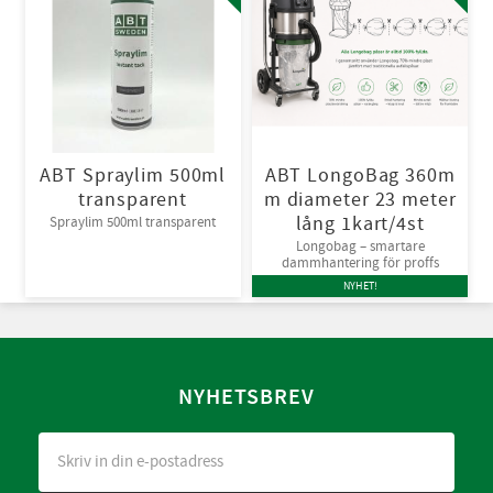
ABT Spraylim 500ml
ABT LongoBag 360m
transparent
m diameter 23 meter
lång 1kart/4st
Spraylim 500ml transparent
Longobag – smartare
dammhantering för proffs
NYHET!
NYHETSBREV