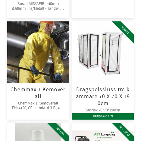
Bosch AII65APIB L:40mm
B:65mm Trä/Metall - Tänder av
Bi-metall
ASBEST
Chemmax 1 Kemover
Dragspelssluss tre k
all
ammare 70 X 70 X 19
0cm
ChemMax 1 Kemoverall
EN14126, CE-standard 3-B, 4-B,
Storlek 70*70*190cm
5-B, 6-B. Engångsoverall för
KUNDFAVORIT!
skydd mot spray och stänk från
giftiga kemikalier. 10st/kart
NU I LAGER!
NYHET!