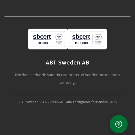
ABT Sweden AB
Nordens ledande saneringsvaruhus. Vi har det mesta inom
sanering.
ABT Sweden AB 556899-5640. Alla rättigheter förbehålls. 2025