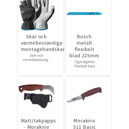
Skär och
Bosch
värmebeständiga
metall
montagehandskar
flexibelt
blad 225mm
Skär-och
värmebeständiga
Tigersågblad
montagehandskar i
Flexibelt blad
getskinn. Str 7-12,
optimerat för jämn
12 par/bunt 120
sågning i metall
par/kart
Matt/takpapps
Morakniv
- Morakniv
511 Basic