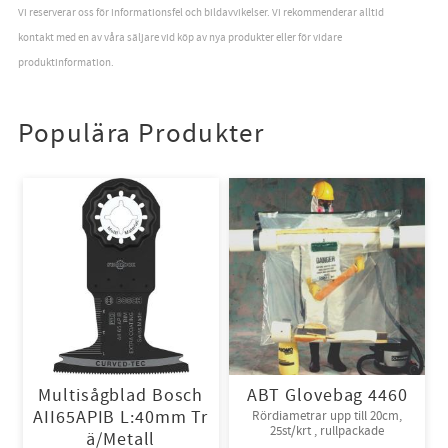
Vi reserverar oss för informationsfel och bildavvikelser. Vi rekommenderar alltid
kontakt med en av våra säljare vid köp av nya produkter eller för vidare
produktinformation.
Populära Produkter
Multisågblad Bosch
ABT Glovebag 4460
AII65APIB L:40mm Tr
Rördiametrar upp till 20cm,
25st/krt , rullpackade
ä/Metall