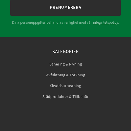
PRENUMERERA
Dina personuppgifter behandlas i enlighet med vår
integritetspolicy
.
KATEGORIER
Sanering & Rivning
Avfuktning & Torkning
Skyddsutrustning
Städprodukter & Tillbehör