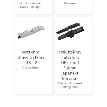
Morakniv modell
Morakniv
Matt & Takpapp
Mattkniv
Friluftskniv
Universalkniv
Hultafors
LUK-92
OK4 med
3,0mm
Universalkniv
japanskt
knivstål
Premiumkniv med
3,0mm japanskt
knivstål