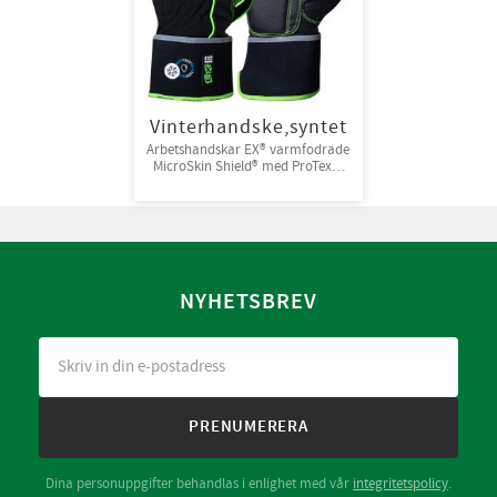
Vinterhandske,syntet
Arbetshandskar EX® varmfodrade
MicroSkin Shield® med ProTex®-
membran. Ovanhand i Spandex®.
Syntetfoder. förp 6 par/bunt 60
par/kart strl 8-13
NYHETSBREV
PRENUMERERA
Dina personuppgifter behandlas i enlighet med vår
integritetspolicy
.