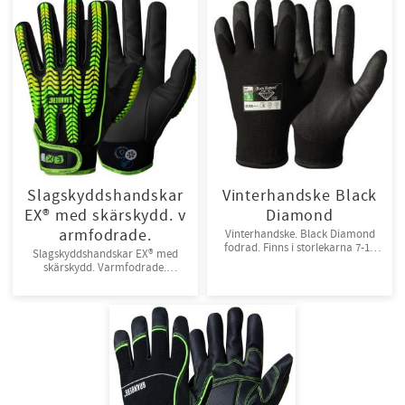
Slagskyddshandskar
Vinterhandske Black
EX® med skärskydd. v
Diamond
armfodrade.
Vinterhandske. Black Diamond
fodrad. Finns i storlekarna 7-11
Slagskyddshandskar EX® med
Förp : 12 par/bunt, 144 par/kart
skärskydd. Varmfodrade.
MicroSkin Shield® med ProTex®
membran. Kardborreknäppning.
Str 6-13 6 par/frp, 36 par/kart