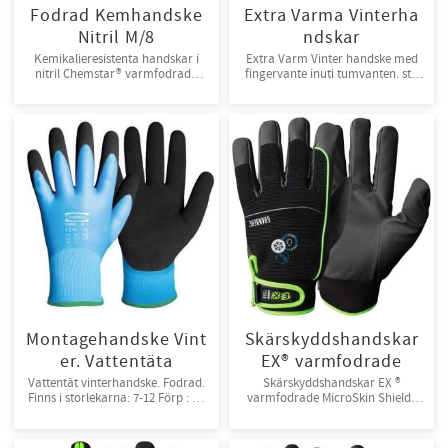
Fodrad Kemhandske
Extra Varma Vinterha
Nitril M/8
ndskar
Kemikalieresistenta handskar i
Extra Varm Vinter handske med
nitril Chemstar® varmfodrade
fingervante inuti tumvanten. strl
Syntetfoder. 5par/bunt,60par/krt
7-12
Montagehandske Vint
Skärskyddshandskar
er. Vattentäta
EX® varmfodrade
Vattentät vinterhandske. Fodrad.
Skärskyddshandskar EX ®
Finns i storlekarna: 7-12 Förp : 12
varmfodrade MicroSkin Shield®
par/bunt, 144 par/kart
med ProTex ®-membran,
kardborreknäppt, Str 6-13, 12
par/bunt, 120 par/kart