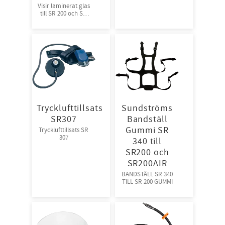
Visir laminerat glas
till SR 200 och SR
200Air
Trycklufttillsats
Sundströms
SR307
Bandställ
Gummi SR
Trycklufttillsats SR
307
340 till
SR200 och
SR200AIR
BANDSTÄLL SR 340
TILL SR 200 GUMMI