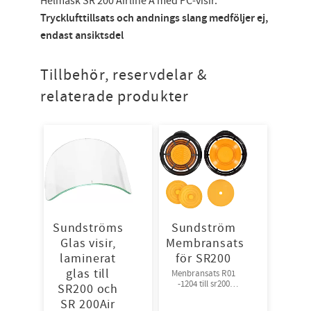
Helmask SR 200 Airline A med PC-visir.
Trycklufttillsats
och andnings slang
medföljer ej,
endast ansiktsdel
Tillbehör, reservdelar &
relaterade produkter
Sundströms
Sundström
Glas visir,
Membransats
laminerat
för SR200
glas till
Menbransats R01
-1204 till sr200
SR200 och
Sundström
SR 200Air