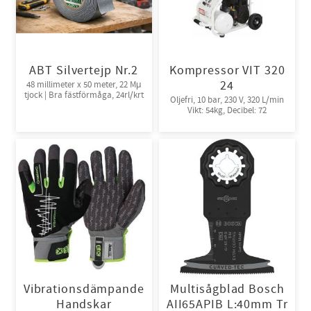
ABT Silvertejp Nr.2
Kompressor VIT 320
24
48 millimeter x 50 meter, 22 Mμ
tjock | Bra fästförmåga, 24rl/krt
Oljefri, 10 bar, 230 V, 320 L/min
Vikt: 54kg, Decibel: 72
Vibrationsdämpande
Multisågblad Bosch
Handskar
AII65APIB L:40mm Tr