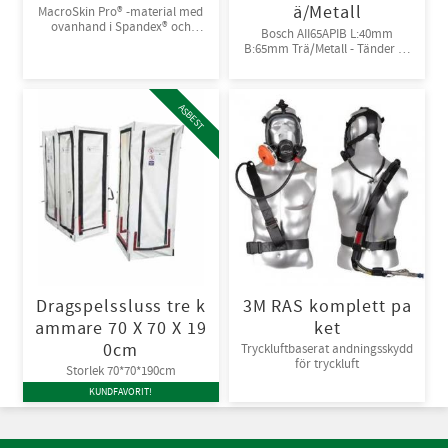
ä/Metall
MacroSkin Pro® -material med
ovanhand i Spandex® och
Bosch AII65APIB L:40mm
kardborreknäppning. 6par/bunt
B:65mm Trä/Metall - Tänder av
Bi-metall
ASBEST
Dragspelssluss tre k
3M RAS komplett pa
ammare 70 X 70 X 19
ket
0cm
Tryckluftbaserat andningsskydd
för tryckluft
Storlek 70*70*190cm
KUNDFAVORIT!