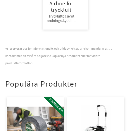
Airline för
tryckluft
Tryckluftbaserat
andningsskydd för
tryckluft, one size
Vi reserverar oss för informationsfel och bildavvikelser. Vi rekommenderar alltid
kontakt med en av våra säljare vid köp av nya produkter eller för vidare
produktinformation.
Populära Produkter
KUNDFAVORIT!