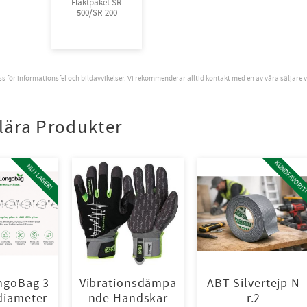
Fläktpaket SR
500/SR 200
oss för informationsfel och bildavvikelser. Vi rekommenderar alltid kontakt med en av våra säljare 
lära Produkter
KUNDFAVORIT
NU I LAGER!
ngoBag 3
Vibrationsdämpa
ABT Silvertejp N
iameter
nde Handskar
r.2