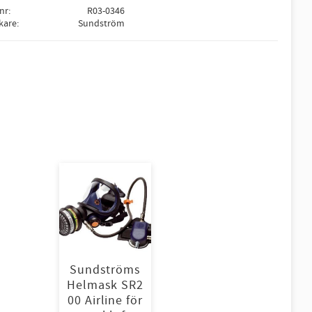
lnr
R03-0346
rkare
Sundström
Sundströms
Helmask SR2
00 Airline för