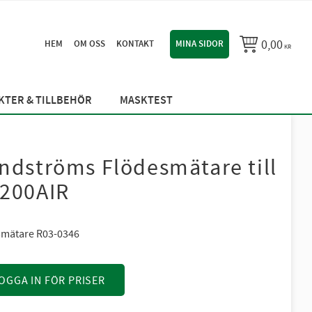
0,00
HEM
OM OSS
KONTAKT
MINA SIDOR
KR
TER & TILLBEHÖR
MASKTEST
ndströms Flödesmätare till
200AIR
mätare R03-0346
OGGA IN FÖR PRISER