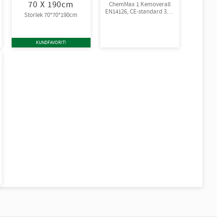
70 X 190cm
ChemMax 1 Kemoverall
EN14126, CE-standard 3-B,
Storlek 70*70*190cm
4-B, 5-B, 6-B.
Engångsoverall för skydd
mot spray och stänk från
giftiga kemikalier.
KUNDFAVORIT!
10st/kart