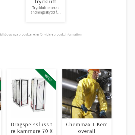
tryckluft
Tryckluftbaserat
andningsskydd för
tryckluft, one size
vid köp av nya produkter eller för vidare produktinformation.
!
ASBEST
Dragspelssluss t
Chemmax 1 Kem
re kammare 70 X
overall