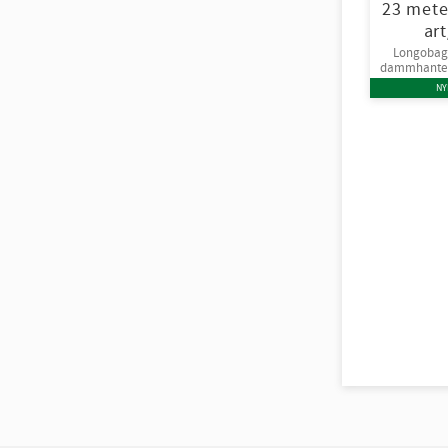
23 mete
art
Longobag
dammhanteri
NY