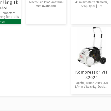
r lång 1k
MacroSkin Pro® -material
48 millimeter x 50 meter,
med ovanhand i
22 Mμ tjock | Bra
/4st
Spandex® och
fästförmåga, 24rl/krt
 – smartare
kardborreknäppning.
ng för proffs
6par/bunt
HET!
Kompressor VIT
32024
Oljefri, 10 bar, 230 V, 320
L/min Vikt: 54kg, Decibel:
72