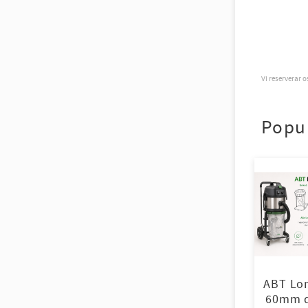
Vi reserverar 
Popu
ABT Lo
60mm d