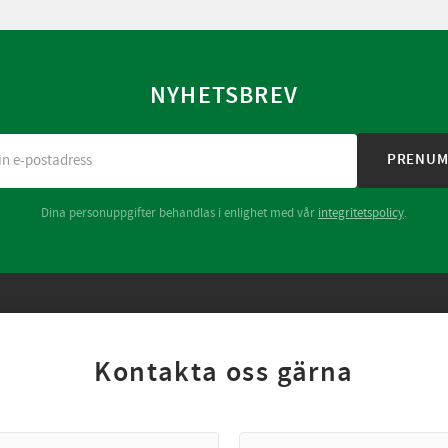
NYHETSBREV
PRENUM
Dina personuppgifter behandlas i enlighet med vår
integritetspolicy
.
Kontakta oss gärna