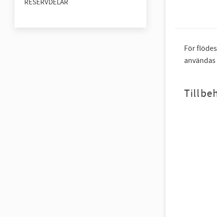
RESERVDELAR
För flödes
användas 
Tillbe