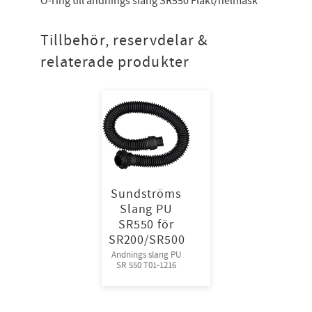
O-ring till andnings slang SR550 Fläkt/helmask
Tillbehör, reservdelar &
relaterade produkter
Sundströms
Slang PU
SR550 för
SR200/SR500
Andnings slang PU
SR 550 T01-1216