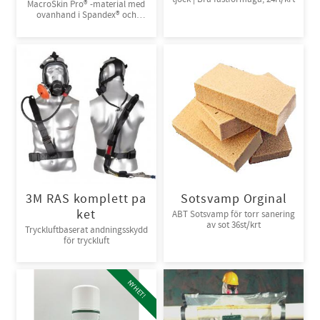
MacroSkin Pro® -material med
ovanhand i Spandex® och
kardborreknäppning. 6par/bunt
3M RAS komplett pa
Sotsvamp Orginal
ket
ABT Sotsvamp för torr sanering
av sot 36st/krt
Tryckluftbaserat andningsskydd
för tryckluft
NYHET!