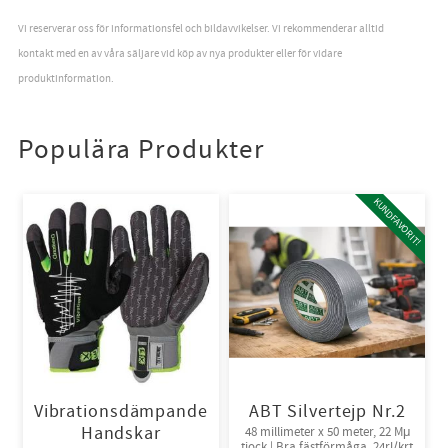
Vi reserverar oss för informationsfel och bildavvikelser. Vi rekommenderar alltid
kontakt med en av våra säljare vid köp av nya produkter eller för vidare
produktinformation.
Populära Produkter
KUNDFAVORIT!
Vibrationsdämpande
ABT Silvertejp Nr.2
Handskar
48 millimeter x 50 meter, 22 Mμ
tjock | Bra fästförmåga, 24rl/krt