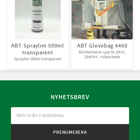
ABT Spraylim 500ml
ABT Glovebag 4460
transparent
Rördiametrar upp till 20cm,
25st/krt , rullpackade
Spraylim 500ml transparent
NYHETSBREV
PRENUMERERA