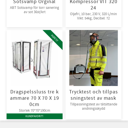
Sotsvamp Orginal
Kompressor VIT 320
24
ABT Sotsvamp för torr sanering
av sot 36st/krt
Oljefri, 10 bar, 230 V, 320 L/min
Vikt: 54kg, Decibel: 72
ASBEST
Dragspelssluss tre k
Trycktest och tillpas
ammare 70 X 70 X 19
sningstest av mask
0cm
Tillpassningstest av tätsittande
andningsskydd
Storlek 70*70*190cm
KUNDFAVORIT!