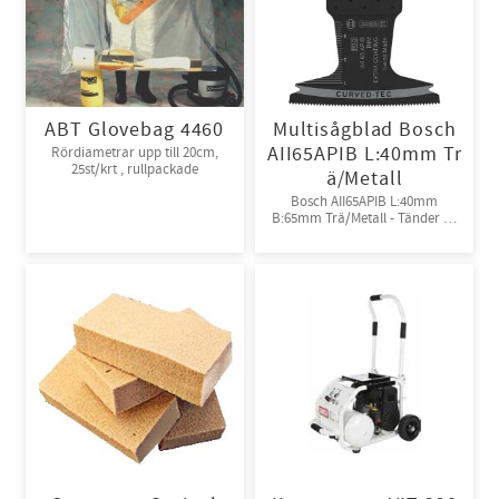
ABT Glovebag 4460
Multisågblad Bosch
AII65APIB L:40mm Tr
Rördiametrar upp till 20cm,
25st/krt , rullpackade
ä/Metall
Bosch AII65APIB L:40mm
B:65mm Trä/Metall - Tänder av
Bi-metall