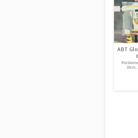
ABT Glo
Rördiamet
20cm, 2
rull