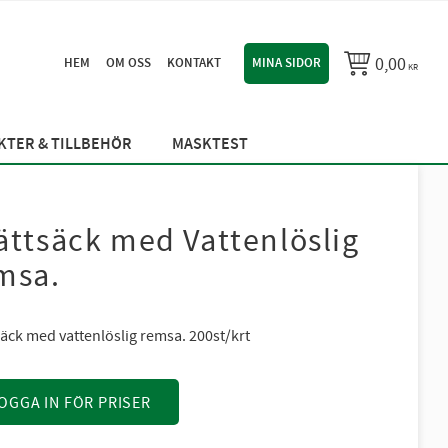
0,00
HEM
OM OSS
KONTAKT
MINA SIDOR
KR
TER & TILLBEHÖR
MASKTEST
ättsäck med Vattenlöslig
msa.
säck med vattenlöslig remsa. 200st/krt
OGGA IN FÖR PRISER