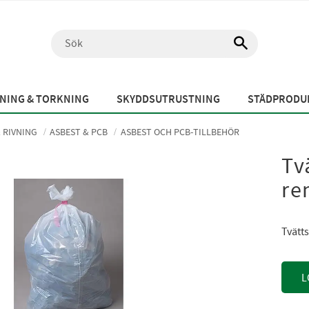
NING & TORKNING
SKYDDSUTRUSTNING
STÄDPRODUK
 RIVNING
ASBEST & PCB
ASBEST OCH PCB-TILLBEHÖR
Tv
re
Tvätt
L