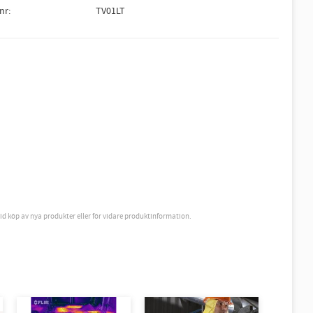
lnr
TV01LT
vid köp av nya produkter eller för vidare produktinformation.