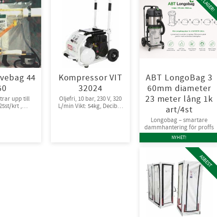
NU I LAGER!
vebag 44
Kompressor VIT
ABT LongoBag 3
60
32024
60mm diameter
23 meter lång 1k
rar upp till
Oljefri, 10 bar, 230 V, 320
5st/krt ,
L/min Vikt: 54kg, Decibel:
art/4st
packade
72
Longobag – smartare
dammhantering för proffs
NYHET!
ASBEST