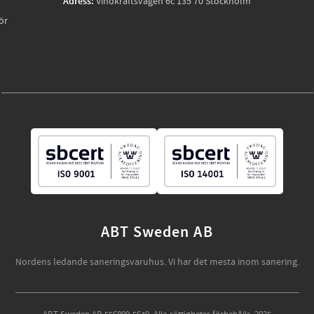
Adress:
Vindkraftsvägen 6c 135 70 Stockholm
ör
ABT Sweden AB
Nordens ledande saneringsvaruhus. Vi har det mesta inom sanering.