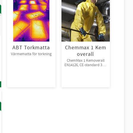
ABT Torkmatta
Chemmax 1 Kem
overall
Värmematta för torkning
ChemMax 1 Kemoverall
EN14126, CE-standard 3-B,
4-B, 5-B, 6-B.
Engångsoverall för skydd
mot spray och stänk från
giftiga kemikalier.
10st/kart