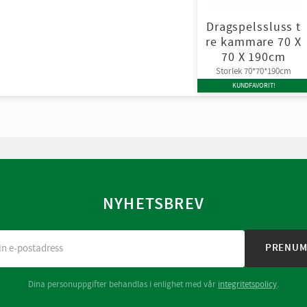
Dragspelssluss t
re kammare 70 X
70 X 190cm
Storlek 70*70*190cm
KUNDFAVORIT!
NYHETSBREV
PRENUM
Dina personuppgifter behandlas i enlighet med vår
integritetspolicy
.