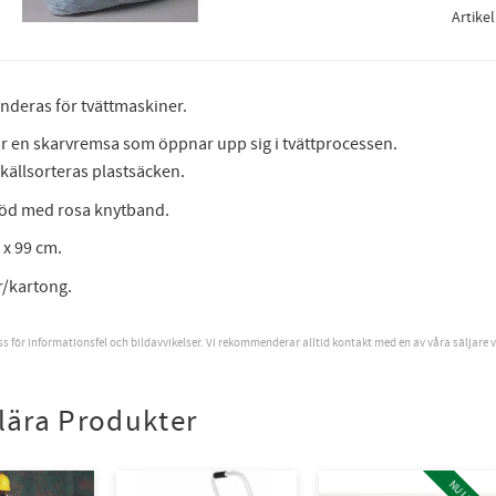
Artike
eras för tvättmaskiner.
r en skarvremsa som öppnar upp sig i tvättprocessen.
t källsorteras plastsäcken.
röd med rosa knytband.
 x 99 cm.
r/kartong.
oss för informationsfel och bildavvikelser. Vi rekommenderar alltid kontakt med en av våra säljare 
lära Produkter