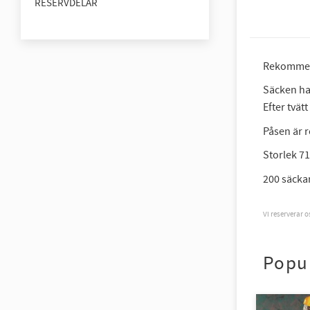
RESERVDELAR
Rekommend
Säcken ha
Efter tvät
Påsen är 
Storlek 71
200 säcka
Vi reserverar 
Popu