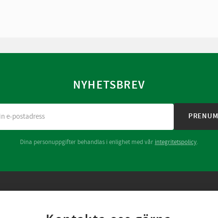
NYHETSBREV
PRENUM
Dina personuppgifter behandlas i enlighet med vår
integritetspolicy
.