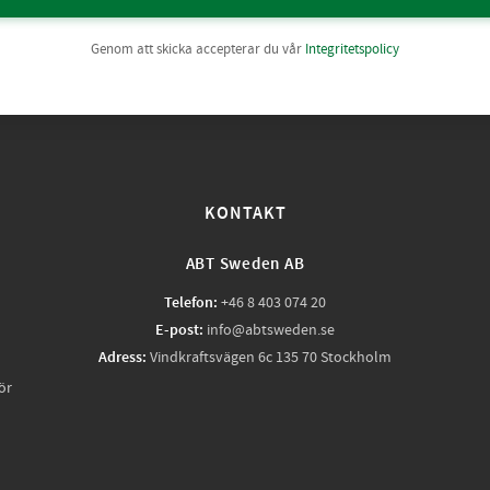
Genom att skicka accepterar du vår
Integritetspolicy
KONTAKT
ABT Sweden AB
Telefon:
+46 8 403 074 20
E-post:
info@abtsweden.se
Adress:
Vindkraftsvägen 6c 135 70 Stockholm
ör