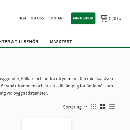
0,00
HEM
OM OSS
KONTAKT
MINA SIDOR
KR
TER & TILLBEHÖR
MASKTEST
i byggnader, källare och andra utrymmen. Den minskar även
 för små utrymmen och är särskilt lämplig för ändamål som
ing vid byggnadstjänster.
Välj sortering
Välj vi