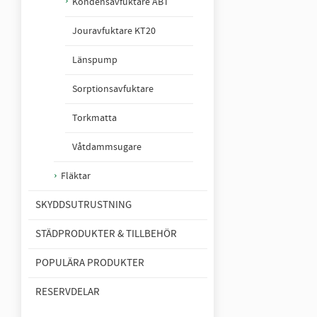
Kondensavfuktare ABT
Jouravfuktare KT20
Länspump
Sorptionsavfuktare
Torkmatta
Våtdammsugare
Fläktar
SKYDDSUTRUSTNING
STÄDPRODUKTER & TILLBEHÖR
POPULÄRA PRODUKTER
RESERVDELAR