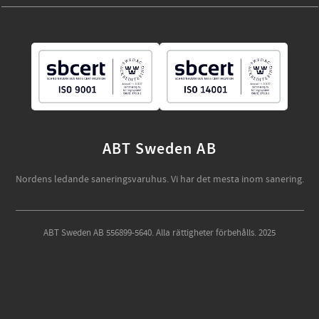
ABT Sweden AB
Nordens ledande saneringsvaruhus. Vi har det mesta inom sanering.
ABT Sweden AB 556899-5640. Alla rättigheter förbehålls. 2025