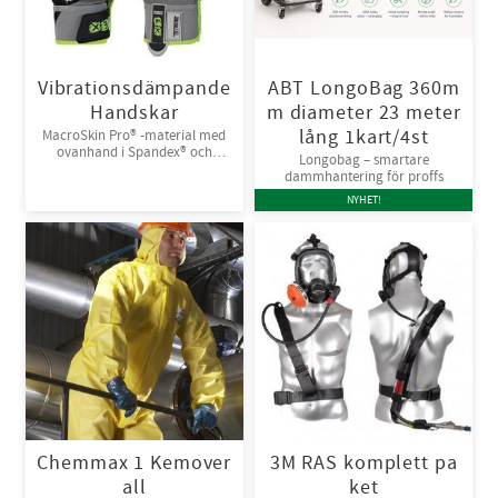
Vibrationsdämpande
ABT LongoBag 360m
Handskar
m diameter 23 meter
lång 1kart/4st
MacroSkin Pro® -material med
ovanhand i Spandex® och
Longobag – smartare
kardborreknäppning. 6par/bunt
dammhantering för proffs
NYHET!
Chemmax 1 Kemover
3M RAS komplett pa
all
ket