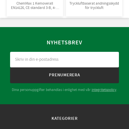
ChemMax 1 Kemoverall
Tryckluftbaserat andningsskydd
EN14126, CE-standard 3-B, 4-B,
för tryckluft
5-B, 6-B. Engångsoverall för
skydd mot spray och stänk från
giftiga kemikalier. 10st/kart
NYHETSBREV
PRENUMERERA
Dina personuppgifter behandlas i enlighet med vår
integritetspolicy
.
KATEGORIER