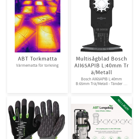
ABT Torkmatta
Multisågblad Bosch
AII65APIB L:40mm Tr
Värmematta för torkning
ä/Metall
Bosch AII65APIB L:40mm
B:65mm Trä/Metall - Tänder av
Bi-metall
NU I LAGER!