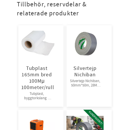
Tillbehör, reservdelar &
relaterade produkter
Tubplast
Silvertejp
165mm bred
Nichiban
100Mμ
Silvertejp Nichiban,
50mm*50m, 28Mμ
100meter/rull
Stark fästförmåga.
Tubplast,
18rl/krt
byggtorkslang 4
rullar/kartong. Se
mått nedan.
KUNDFAVORIT!