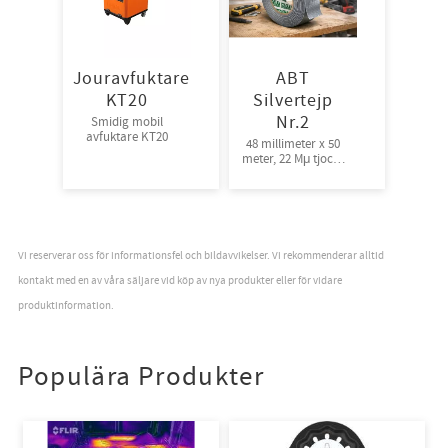
Jouravfuktare
ABT
KT20
Silvertejp
Nr.2
Smidig mobil
avfuktare KT20
48 millimeter x 50
meter, 22 Mμ tjock |
Bra fästförmåga,
24rl/krt
Vi reserverar oss för informationsfel och bildavvikelser. Vi rekommenderar alltid
kontakt med en av våra säljare vid köp av nya produkter eller för vidare
produktinformation.
Populära Produkter