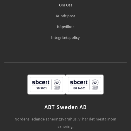
Om Oss
Kundtjänst
Köpvilkor
Integritetspolicy
ABT Sweden AB
Nordens ledande saneringsvaruhus. Vi har det mesta inom
sanering.