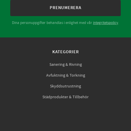
PRENUMERERA
Dina personuppgifter behandlas i enlighet med vår
integritetspolicy
.
KATEGORIER
Sanering & Rivning
Avfuktning & Torkning
Skyddsutrustning
Städprodukter & Tillbehör