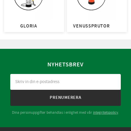
GLORIA
VENUSSPRUTOR
NYHETSBREV
PRENUMERERA
Dina personuppgifter behandlas i enlighet med vår
integritetspolicy
.