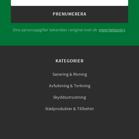
PRENUMERERA
Dina personuppgifter behandlas i enlighet med vår
integritetspolicy
.
KATEGORIER
Sanering & Rivning
Avfuktning & Torkning
Skyddsutrustning
Städprodukter & Tillbehör