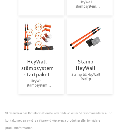
HeyWall
stämpsystem
startpaket
HeyWall
Stämp
stämpsystem
HeyWall
startpaket
Stämp till HeyWall
2st/frp
HeyWall
stämpsystem
startpaket
Vi reserverar oss för informationsfel och bildavvikelser. Vi rekommenderar alltid
kontakt med en av våra säljare vid köp av nya produkter eller för vidare
produktinformation.