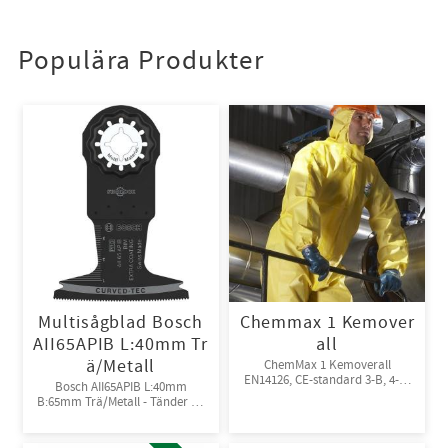
Populära Produkter
Multisågblad Bosch
Chemmax 1 Kemover
AII65APIB L:40mm Tr
all
ä/Metall
ChemMax 1 Kemoverall
EN14126, CE-standard 3-B, 4-B,
Bosch AII65APIB L:40mm
5-B, 6-B. Engångsoverall för
B:65mm Trä/Metall - Tänder av
skydd mot spray och stänk från
Bi-metall
giftiga kemikalier. 10st/kart