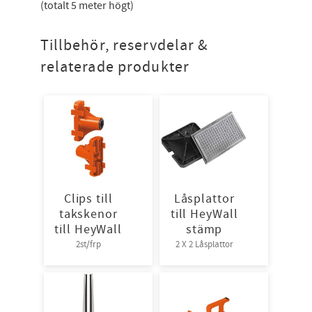
(totalt 5 meter högt)
Tillbehör, reservdelar &
relaterade produkter
Clips till
Låsplattor
takskenor
till HeyWall
till HeyWall
stämp
2st/frp
2 X 2 Låsplattor