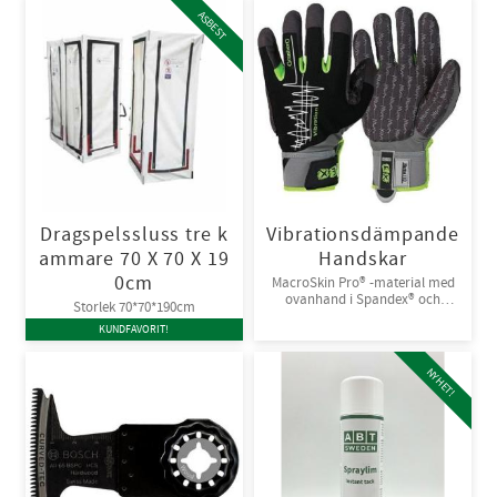
ASBEST
Dragspelssluss tre k
Vibrationsdämpande
ammare 70 X 70 X 19
Handskar
0cm
MacroSkin Pro® -material med
ovanhand i Spandex® och
Storlek 70*70*190cm
kardborreknäppning. 6par/bunt
KUNDFAVORIT!
NYHET!