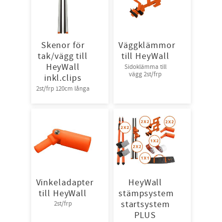
Skenor för
Väggklämmor
tak/vägg till
till HeyWall
HeyWall
Sidoklämma till
vägg 2st/frp
inkl.clips
2st/frp 120cm långa
Vinkeladapter
HeyWall
till HeyWall
stämpsystem
startsystem
2st/frp
PLUS