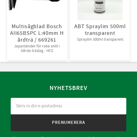
Multisågblad Bosch
ABT Spraylim 500ml
AII65BSPC L:40mm H
transparent
årdträ / 669261
Spraylim 500ml transparent
Japantänder för raka snitt i
hårda träslag - HCS
NYHETSBREV
PRENUMERERA