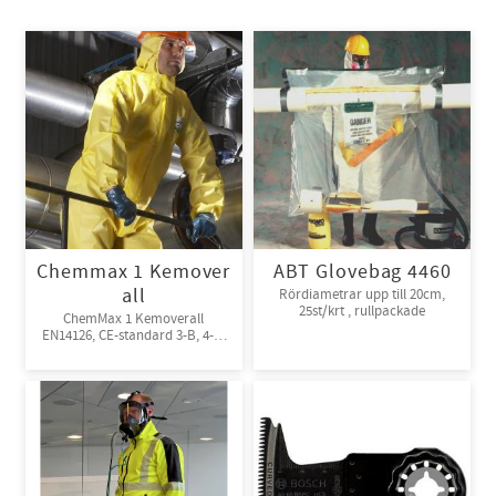
Chemmax 1 Kemover
ABT Glovebag 4460
all
Rördiametrar upp till 20cm,
25st/krt , rullpackade
ChemMax 1 Kemoverall
EN14126, CE-standard 3-B, 4-B,
5-B, 6-B. Engångsoverall för
skydd mot spray och stänk från
giftiga kemikalier. 10st/kart