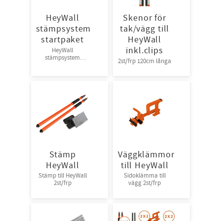
HeyWall
Skenor för
stämpsystem
tak/vägg till
startpaket
HeyWall
inkl.clips
HeyWall
stämpsystem
2st/frp 120cm långa
startpaket
Stämp
Väggklämmor
HeyWall
till HeyWall
Stämp till HeyWall
Sidoklämma till
2st/frp
vägg 2st/frp