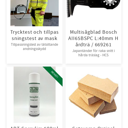
Trycktest och tillpas
Multisågblad Bosch
sningstest av mask
AII65BSPC L:40mm H
årdträ / 669261
Tillpassningstest av tätsittande
andningsskydd
Japantänder för raka snitt i
hårda träslag - HCS
NYHET!