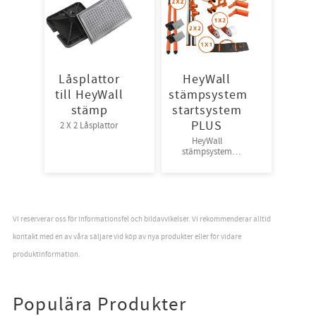
Låsplattor
HeyWall
till HeyWall
stämpsystem
stämp
startsystem
PLUS
2 X 2 Låsplattor
HeyWall
stämpsystem
startpaket
Vi reserverar oss för informationsfel och bildavvikelser. Vi rekommenderar alltid
kontakt med en av våra säljare vid köp av nya produkter eller för vidare
produktinformation.
Populära Produkter