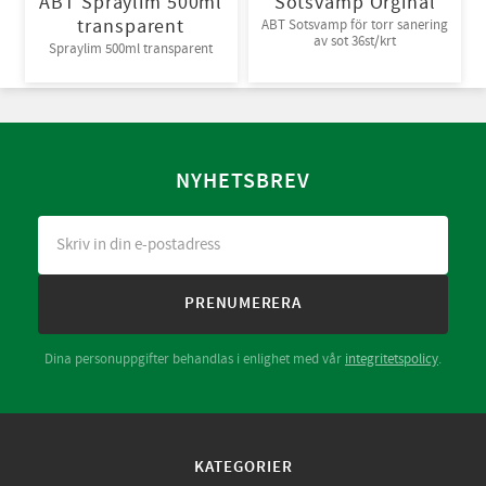
ABT Spraylim 500ml
Sotsvamp Orginal
transparent
ABT Sotsvamp för torr sanering
av sot 36st/krt
Spraylim 500ml transparent
NYHETSBREV
PRENUMERERA
Dina personuppgifter behandlas i enlighet med vår
integritetspolicy
.
KATEGORIER