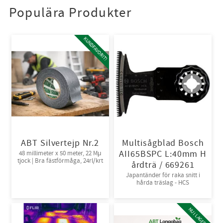
Populära Produkter
KUNDFAVORIT!
ABT Silvertejp Nr.2
Multisågblad Bosch
AII65BSPC L:40mm H
48 millimeter x 50 meter, 22 Mμ
tjock | Bra fästförmåga, 24rl/krt
årdträ / 669261
Japantänder för raka snitt i
hårda träslag - HCS
NU I LAGER!