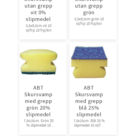
utan grepp
utan grepp
vit 0%
grön
slipmedel
5,5x8,5cm grön 10
st/frp 10 frp/krt
5,5x8,5cm vit 10
st/frp 10 frp/krt
ABT
ABT
Skursvamp
Skursvamp
med grepp
med grepp
grön 20%
blå 25%
slipmedel
slipmedel
7,5x15cm. Grön 20
7,5x15cm. Blå 25 %
% slipmedel 10
slipmedel 10 st/frp
st/frp 10 frp/krt
10 frp/krt