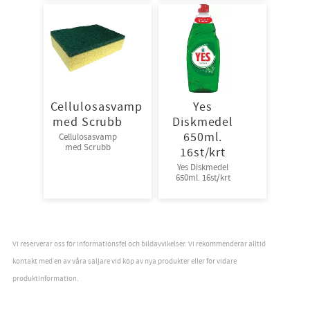
Cellulosasvamp
Yes
med Scrubb
Diskmedel
650ml.
Cellulosasvamp
med Scrubb
16st/krt
Yes Diskmedel
650ml. 16st/krt
Vi reserverar oss för informationsfel och bildavvikelser. Vi rekommenderar alltid
kontakt med en av våra säljare vid köp av nya produkter eller för vidare
produktinformation.