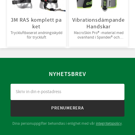
3M RAS komplett pa
Vibrationsdämpande
ket
Handskar
Tryckluftbaserat andningsskydd
MacroSkin Pro® -material med
för tryckluft
ovanhand i Spandex® och
kardborreknäppning. 6par/bunt
NYHETSBREV
PRENUMERERA
Dina personuppgifter behandlas i enlighet med vår
integritetspolicy
.