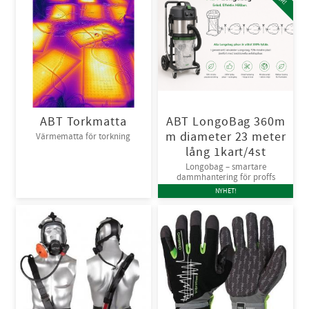
ABT Torkmatta
ABT LongoBag 360m
m diameter 23 meter
Värmematta för torkning
lång 1kart/4st
Longobag – smartare
dammhantering för proffs
NYHET!