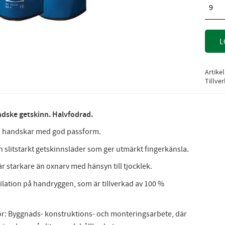
9
L
Artike
Tillve
dske getskinn. Halvfodrad.
 handskar med god passform.
h slitstarkt getskinnsläder som ger utmärkt fingerkänsla.
är starkare än oxnarv med hänsyn till tjocklek.
ilation på handryggen, som är tillverkad av 100 %
ör: Byggnads- konstruktions- och monteringsarbete, där