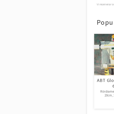
Vi reserverar 
Popu
ABT Glo
Rördiamet
20cm, 2
rull