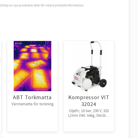
vid köp av nya produkter eller för vidare produktinformation.
ABT Torkmatta
Kompressor VIT
32024
Värmematta för torkning
Oljefri, 10 bar, 230 V, 320
L/min Vikt: 54kg, Decibel:
72