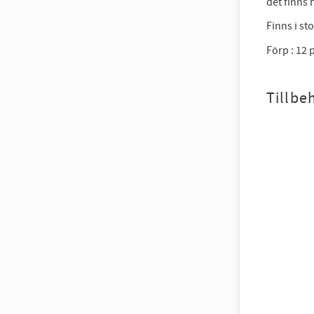
det finns 
Finns i st
Förp : 12 
Tillbe