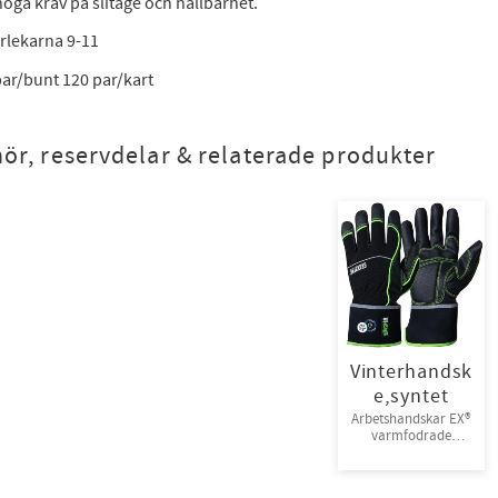
höga krav på slitage och hållbarhet.
orlekarna 9-11
par/bunt 120 par/kart
hör, reservdelar & relaterade produkter
Vinterhandsk
e,syntet
Arbetshandskar EX®
varmfodrade
MicroSkin Shield®
med ProTex®-
membran.