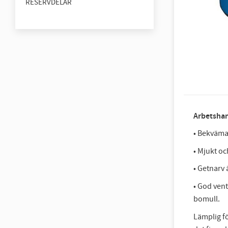
RESERVDELAR
Arbetshan
• Bekväma
• Mjukt oc
• Getnarv 
• God vent
bomull.
Lämplig f