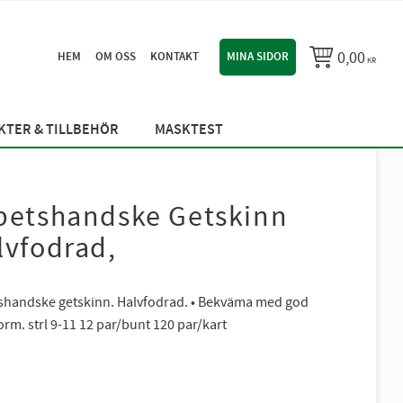
0,00
HEM
OM OSS
KONTAKT
MINA SIDOR
KR
TER & TILLBEHÖR
MASKTEST
betshandske Getskinn
lvfodrad,
shandske getskinn. Halvfodrad. • Bekväma med god
rm. strl 9-11 12 par/bunt 120 par/kart