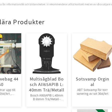
Ovanhand i
oss för informationsfel och bildavvikelser. Vi rekommenderar alltid kontakt med en av våra säljare 
Spandex®.
Syntetfoder. förp 6
par/bunt 60
par/kart strl 8-13
lära Produkter
vebag 44
Multisågblad Bo
Sotsvamp Orgin
60
sch AII65APIB L:
al
40mm Trä/Metall
rar upp till
ABT Sotsvamp för torr
5st/krt ,
sanering av sot 36st/krt
Bosch AII65APIB L:40mm
packade
B:65mm Trä/Metall -
Tänder av Bi-metall