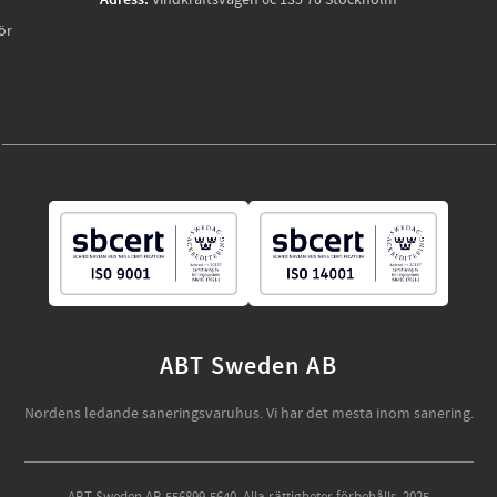
Adress:
Vindkraftsvägen 6c 135 70 Stockholm
ör
ABT Sweden AB
Nordens ledande saneringsvaruhus. Vi har det mesta inom sanering.
ABT Sweden AB 556899-5640. Alla rättigheter förbehålls. 2025