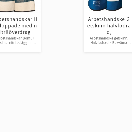
betshandskar H
Arbetshandske G
doppade med n
etskinn halvfodra
itrilöverdrag
d,
rbetshandskar Bomull
Arbetshandske getskinn.
d hel nitrilbeläggning.
Halvfodrad. • Bekväma
ummerad manschett.
med god passform. strl 9-11
2par/bunt, 144par/krt
12 par/bunt 120 par/kart