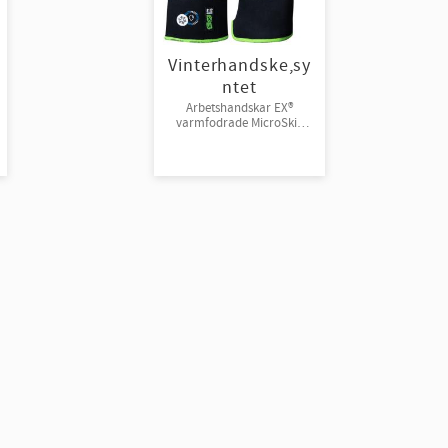
Vinterhandske,sy
ntet
Arbetshandskar EX®
varmfodrade MicroSkin
Shield® med ProTex®-
membran. Ovanhand i
Spandex®. Syntetfoder. förp
6 par/bunt 60 par/kart strl
8-13