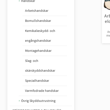
Handskar
Arbetshandskar
Ar
el
Bomullshandskar
Kemikalieskydd- och
A
me
G
engångshandskar
1
Montagehandskar
Slag- och
skärskyddshandskar
Specialhandskar
Varmfodrade handskar
Övrig Skyddsutrustning