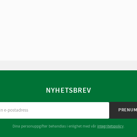
NYHETSBREV
PRENUM
Dina personuppgifter behandlas i enlighet med vår
integritetspolicy
.