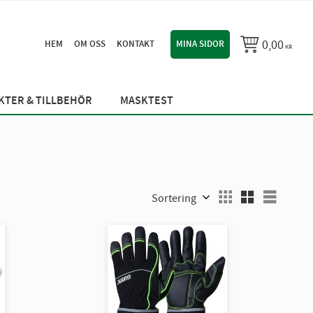
0,00
HEM
OM OSS
KONTAKT
MINA SIDOR
KR
TER & TILLBEHÖR
MASKTEST
Välj sortering
Välj vi