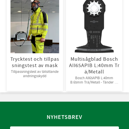
Trycktest och tillpas
Multisågblad Bosch
sningstest av mask
AII65APIB L:40mm Tr
ä/Metall
Tillpassningstest av tätsittande
andningsskydd
Bosch AII65APIB L:40mm
B:65mm Trä/Metall - Tänder av
Bi-metall
NYHETSBREV