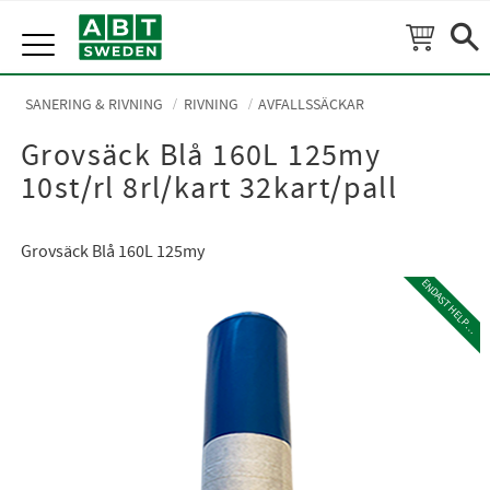
Meny
SANERING & RIVNING
RIVNING
AVFALLSSÄCKAR
Grovsäck Blå 160L 125my
10st/rl 8rl/kart 32kart/pall
Grovsäck Blå 160L 125my
E
N
D
A
S
T
H
E
L
P
L
A
L