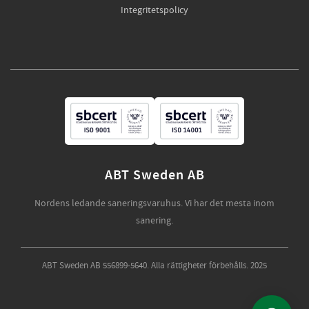
Integritetspolicy
ABT Sweden AB
Nordens ledande saneringsvaruhus. Vi har det mesta inom
sanering.
ABT Sweden AB 556899-5640. Alla rättigheter förbehålls. 2025