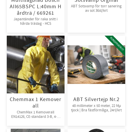
Multisågblad Bosch
Sotsvamp Orginal
AII65BSPC L:40mm H
ABT Sotsvamp för torr sanering
av sot 36st/krt
årdträ / 669261
Japantänder för raka snitt i
hårda träslag - HCS
KUNDFAVORIT!
Chemmax 1 Kemover
ABT Silvertejp Nr.2
all
48 millimeter x 50 meter, 22 Mμ
tjock | Bra fästförmåga, 24rl/krt
ChemMax 1 Kemoverall
EN14126, CE-standard 3-B, 4-B,
5-B, 6-B. Engångsoverall för
skydd mot spray och stänk från
giftiga kemikalier. 10st/kart