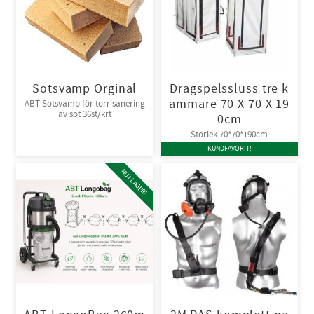
Sotsvamp Orginal
Dragspelssluss tre k
ammare 70 X 70 X 19
ABT Sotsvamp för torr sanering
av sot 36st/krt
0cm
Storlek 70*70*190cm
KUNDFAVORIT!
NU I LAGER!