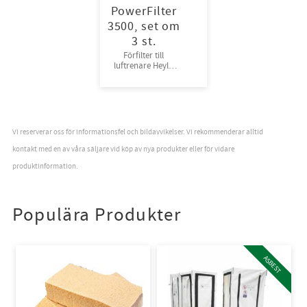
PowerFilter
3500, set om
3 st.
Förfilter till
luftrenare Heylo
3500
Vi reserverar oss för informationsfel och bildavvikelser. Vi rekommenderar alltid
kontakt med en av våra säljare vid köp av nya produkter eller för vidare
produktinformation.
Populära Produkter
ASBEST