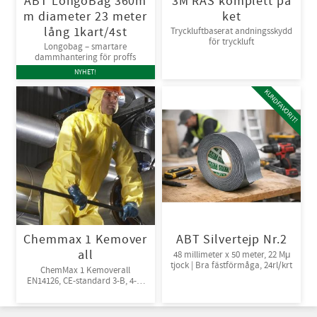
ABT LongoBag 360m
3M RAS komplett pa
m diameter 23 meter
ket
lång 1kart/4st
Tryckluftbaserat andningsskydd
för tryckluft
Longobag – smartare
dammhantering för proffs
NYHET!
KUNDFAVORIT!
Chemmax 1 Kemover
ABT Silvertejp Nr.2
all
48 millimeter x 50 meter, 22 Mμ
tjock | Bra fästförmåga, 24rl/krt
ChemMax 1 Kemoverall
EN14126, CE-standard 3-B, 4-B,
5-B, 6-B. Engångsoverall för
skydd mot spray och stänk från
giftiga kemikalier. 10st/kart