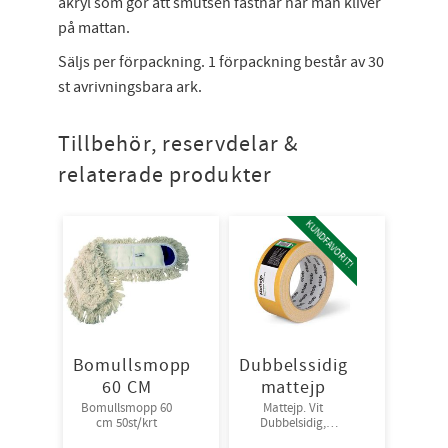
akryl som gör att smutsen fastnar när man kliver
på mattan.
Säljs per förpackning. 1 förpackning består av 30
st avrivningsbara ark.
Tillbehör, reservdelar &
relaterade produkter
KUNDFAVORIT!
Bomullsmopp
Dubbelssidig
60 CM
mattejp
Bomullsmopp 60
Mattejp. Vit
cm 50st/krt
Dubbelsidig,
48mm*25m