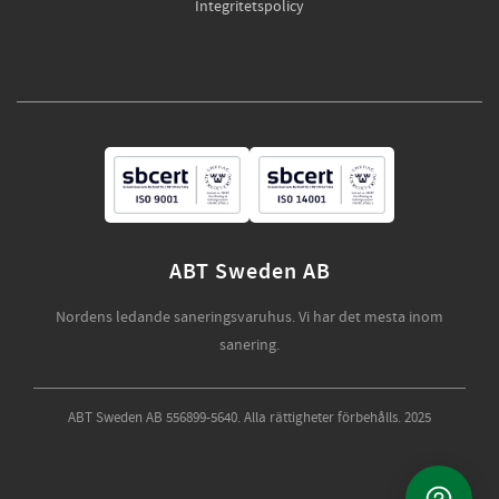
Integritetspolicy
ABT Sweden AB
Nordens ledande saneringsvaruhus. Vi har det mesta inom
sanering.
ABT Sweden AB 556899-5640. Alla rättigheter förbehålls. 2025