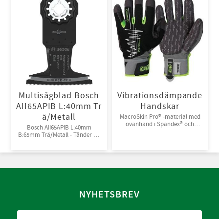
Multisågblad Bosch
Vibrationsdämpande
AII65APIB L:40mm Tr
Handskar
ä/Metall
MacroSkin Pro® -material med
ovanhand i Spandex® och
Bosch AII65APIB L:40mm
kardborreknäppning. 6par/bunt
B:65mm Trä/Metall - Tänder av
Bi-metall
NYHETSBREV