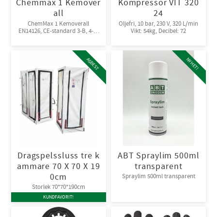
Chemmax 1 Kemover
Kompressor VIT 320
all
24
ChemMax 1 Kemoverall
Oljefri, 10 bar, 230 V, 320 L/min
EN14126, CE-standard 3-B, 4-B,
Vikt: 54kg, Decibel: 72
5-B, 6-B. Engångsoverall för
skydd mot spray och stänk från
giftiga kemikalier. 10st/kart
ASBEST
NYHET!
Dragspelssluss tre k
ABT Spraylim 500ml
ammare 70 X 70 X 19
transparent
0cm
Spraylim 500ml transparent
Storlek 70*70*190cm
KUNDFAVORIT!