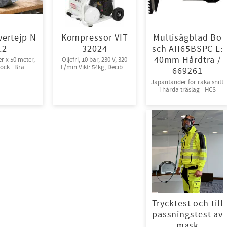
vertejp N
Kompressor VIT
Multisågblad Bo
r.2
32024
sch AII65BSPC L:
40mm Hårdträ /
er x 50 meter,
Oljefri, 10 bar, 230 V, 320
jock | Bra
L/min Vikt: 54kg, Decibel:
669261
ga, 24rl/krt
72
Japantänder för raka snitt
i hårda träslag - HCS
Trycktest och till
passningstest av
mask