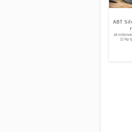
ABT Sil
48 millimet
22 Mμ t
fästförmå