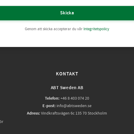
Skicka
Genom att skicka accepterar du vår
Integritetspolicy
KONTAKT
ABT Sweden AB
Telefon:
+46 8 403 074 20
E-post:
info@abtsweden.se
Adress:
Vindkraftsvägen 6c 135 70 Stockholm
ör