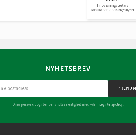
Tillpassningstest av
tätsittande andningsskydd
NYHETSBREV
PRENUM
Dina personuppgifter behandlas i enlighet med vår
integritetspolicy
.