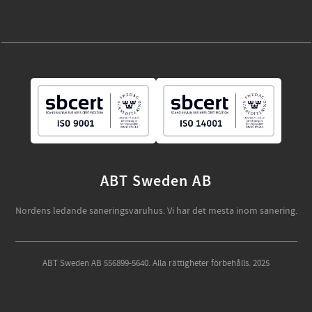
ABT Sweden AB
Nordens ledande saneringsvaruhus. Vi har det mesta inom sanering.
ABT Sweden AB 556899-5640. Alla rättigheter förbehålls. 2025