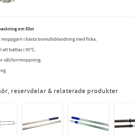
rpackning om 50st
t moppgarn i bästa bomullsblandning med ficka.
 att tvättas i 95°C.
ör våt/torrmoppning.
ong
hör, reservdelar & relaterade produkter