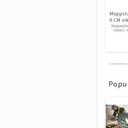
Moppsta
0 CM vi
Moppstati
vikbart, 
10st/k
Vi reserverar 
Popu