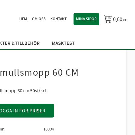
0,00
HEM
OM OSS
KONTAKT
MINA SIDOR
KR
TER & TILLBEHÖR
MASKTEST
mullsmopp 60 CM
lsmopp 60 cm 50st/krt
OGGA IN FÖR PRISER
lnr
10004