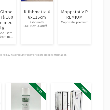
 Globe
Klibbmatta 6
Moppstativ P
Grå 100
6x115cm
REMIUM
cm med
Klibbmatta
Moppstativ premium
66x115cm 30ark/frp,
la
8frp/krt
obe Skaft
70 cm med
la. 10st/krt
vid köp av nya produkter eller för vidare produktinformation.
NYHET!
ASBEST