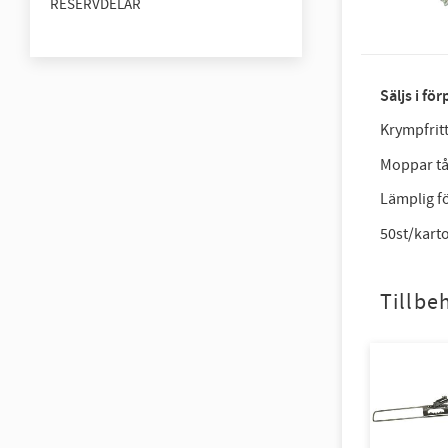
RESERVDELAR
Säljs i fö
Krympfrit
Moppar tål
Lämplig f
50st/kart
Tillbe