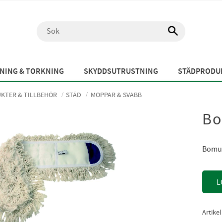
NING & TORKNING
SKYDDSUTRUSTNING
STÄDPRODUK
KTER & TILLBEHÖR
STÄD
MOPPAR & SVABB
Bo
Bomul
L
Artike