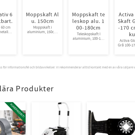
tiv 6
Moppskaft Al
Moppskaft te
Activa
kbart.
u. 150cm
leskop alu. 1
Skaft 
00-180cm
-170 
v 60 cm
Moppskaft i
metall
aluminium, 150cm.
ku
Teleskopskaft I
rt
10st/krt
aluminium, 100-180
Activa Gl
cm. Hålbild som
Grå 100-1
passar de flesta
ku
städredskap.
10st/frp
oss för informationsfel och bildavvikelser. Vi rekommenderar alltid kontakt med en av våra säljare 
lära Produkter
KUNDFAVORIT!