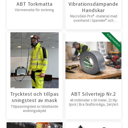
ABT Torkmatta
Vibrationsdämpande
Handskar
Värmematta för torkning
MacroSkin Pro® -material med
ovanhand i Spandex® och
kardborreknäppning. 6par/bunt
KUNDFAVORIT!
Trycktest och tillpas
ABT Silvertejp Nr.2
sningstest av mask
48 millimeter x 50 meter, 22 Mμ
tjock | Bra fästförmåga, 24rl/krt
Tillpassningstest av tätsittande
andningsskydd