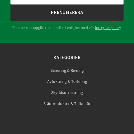
PRENUMERERA
Dina personuppgifter behandlas i enlighet med vår
integritetspolicy
.
KATEGORIER
Sanering & Rivning
Avfuktning & Torkning
Skyddsutrustning
Städprodukter & Tillbehör