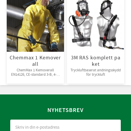
Chemmax 1 Kemover
3M RAS komplett pa
all
ket
ChemMax 1 Kemoverall
Tryckluftbaserat andningsskydd
EN14126, CE-standard 3-B, 4-B,
för tryckluft
5-B, 6-B. Engångsoverall för
skydd mot spray och stänk från
giftiga kemikalier. 10st/kart
NYHETSBREV