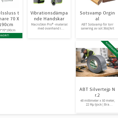
lssluss t
Vibrationsdämpa
Sotsvamp Orgin
are 70 X
nde Handskar
al
 190cm
MacroSkin Pro® -material
ABT Sotsvamp för torr
med ovanhand i
sanering av sot 36st/krt
70*70*190cm
Spandex® och
AVORIT!
kardborreknäppning.
6par/bunt
KUNDFAVORIT
ABT Silvertejp N
r.2
48 millimeter x 50 meter,
22 Mμ tjock | Bra
fästförmåga, 24rl/krt