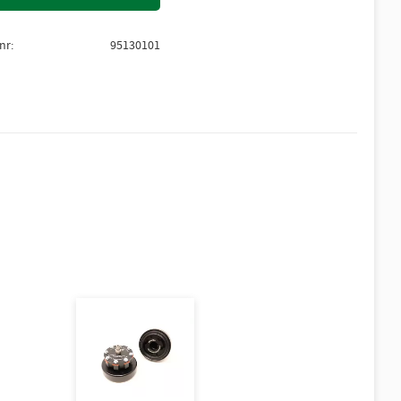
lnr
95130101