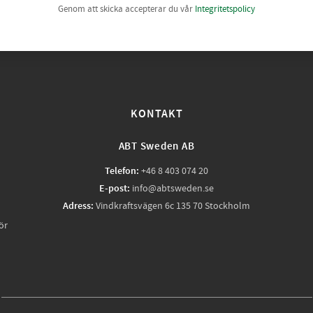
Genom att skicka accepterar du vår
Integritetspolicy
KONTAKT
ABT Sweden AB
Telefon:
+46 8 403 074 20
E-post:
info@abtsweden.se
Adress:
Vindkraftsvägen 6c 135 70 Stockholm
ör