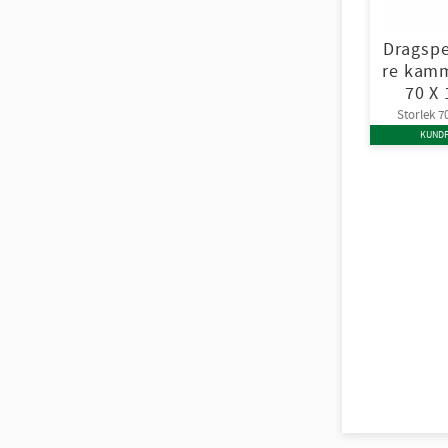
Dragspe
re kamm
70 X
Storlek 
KUNDF