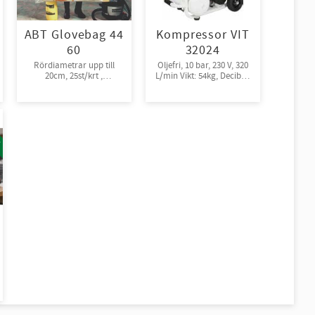
ABT Glovebag 44
Kompressor VIT
60
32024
Rördiametrar upp till
Oljefri, 10 bar, 230 V, 320
20cm, 25st/krt ,
L/min Vikt: 54kg, Decibel:
rullpackade
72
!