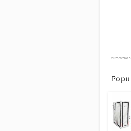
Vi reserverar 
Popu