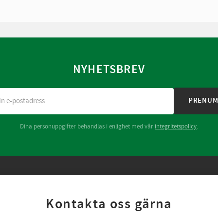
NYHETSBREV
PRENUM
Dina personuppgifter behandlas i enlighet med vår
integritetspolicy
.
Kontakta oss gärna