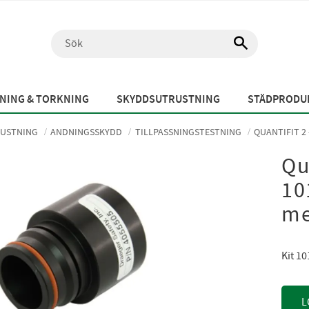
NING & TORKNING
SKYDDSUTRUSTNING
STÄDPRODUK
USTNING
ANDNINGSSKYDD
TILLPASSNINGSTESTNING
QUANTIFIT 2 
Qu
10
me
Kit 1
L