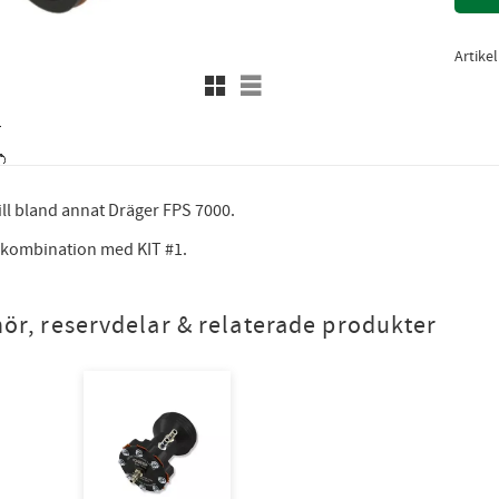
Artike
Rutnätsvy
Listvy
ill bland annat Dräger FPS 7000.
 kombination med KIT #1.
hör, reservdelar & relaterade produkter