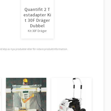
Quantifit 2 T
estadapter Ki
t 30F Dräger
Dubbel
Kit 30F Dräger
vid köp av nya produkter eller för vidare produktinformation.