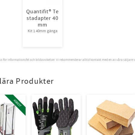
Quantifit® Te
stadapter 40
mm
Kit 1 40mm gänga
oss för informationsfel och bildavvikelser. Vi rekommenderar alltid kontakt med en av våra säljare 
lära Produkter
ASBEST