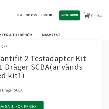
0,00
HEM
OM OSS
KONTAKT
MINA SIDOR
KR
TER & TILLBEHÖR
MASKTEST
- CNP
antifit 2 Testadapter Kit
1 Dräger SCBA(används
d kit1)
01 Dräger SCBA
OGGA IN FÖR PRISER