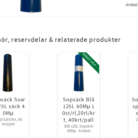
Artike
hör, reservdelar & relaterade produkter
E
N
D
A
S
T
H
E
L
P
L
A
L
säck Svar
Sopsäck Blå
So
25L säck 4
125L 60Mμ 1
s
0Mμ
0st/rl,20rl/kr
t, 40krt/pall
t/rl,6rl/krt, 60
2
krt/pall
Blå 125L Sopsäck
60Mμ - Endast
helpall - 800 rullar