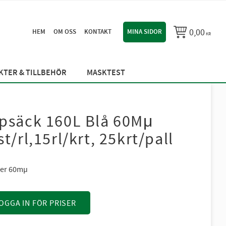
0,00
HEM
OM OSS
KONTAKT
MINA SIDOR
KR
TER & TILLBEHÖR
MASKTEST
psäck 160L Blå 60Mμ
st/rl,15rl/krt, 25krt/pall
iter 60mµ
OGGA IN FÖR PRISER