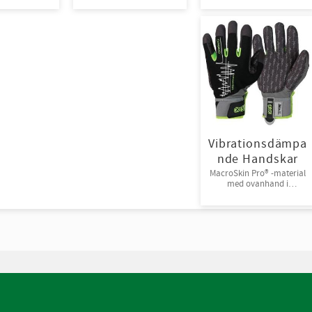
Vibrationsdämpa
nde Handskar
MacroSkin Pro® -material
med ovanhand i
Spandex® och
kardborreknäppning.
6par/bunt