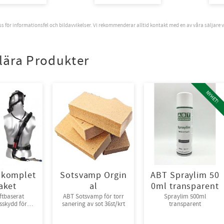
oss för informationsfel och bildavvikelser. Vi rekommenderar alltid kontakt med en av våra säljare 
lära Produkter
NYHET!
 komplet
Sotsvamp Orgin
ABT Spraylim 50
aket
al
0ml transparent
ftbaserat
ABT Sotsvamp för torr
Spraylim 500ml
sskydd för
sanering av sot 36st/krt
transparent
ckluft