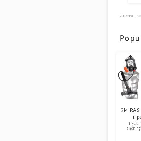
Vi reserverar 
Popu
3M RAS
t p
Trycklu
andning
try