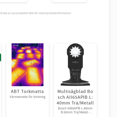
vid köp av nya produkter eller för vidare produktinformation.
ABT Torkmatta
Multisågblad Bo
sch AII65APIB L:
Värmematta för torkning
40mm Trä/Metall
Bosch AII65APIB L:40mm
B:65mm Trä/Metall -
Tänder av Bi-metall