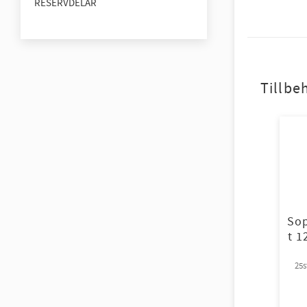
RESERVDELAR
Tillbe
Sop
t 1
25s