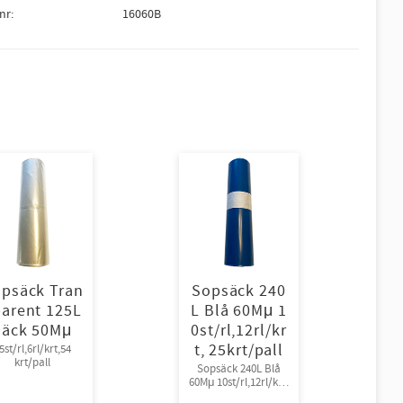
lnr
16060B
psäck Tran
Sopsäck 240
parent 125L
L Blå 60Mμ 1
säck 50Mμ
0st/rl,12rl/kr
t, 25krt/pall
5st/rl,6rl/krt,54
krt/pall
Sopsäck 240L Blå
60Mμ 10st/rl,12rl/krt,
25krt/pall