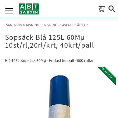
Meny
SANERING & RIVNING
RIVNING
AVFALLSSÄCKAR
Sopsäck Blå 125L 60Mμ
10st/rl,20rl/krt, 40krt/pall
Blå 125L Sopsäck 60Mμ - Endast helpall - 800 rullar
E
N
D
A
S
T
H
E
L
P
L
A
L