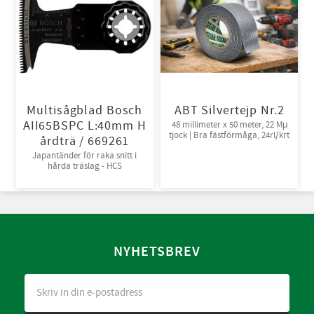
Multisågblad Bosch
ABT Silvertejp Nr.2
AII65BSPC L:40mm H
48 millimeter x 50 meter, 22 Mμ
tjock | Bra fästförmåga, 24rl/krt
årdträ / 669261
Japantänder för raka snitt i
hårda träslag - HCS
NYHETSBREV