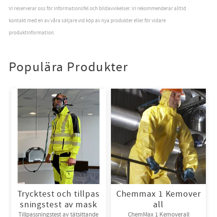
Vi reserverar oss för informationsfel och bildavvikelser. Vi rekommenderar alltid
kontakt med en av våra säljare vid köp av nya produkter eller för vidare
produktinformation.
Populära Produkter
Trycktest och tillpas
Chemmax 1 Kemover
sningstest av mask
all
Tillpassningstest av tätsittande
ChemMax 1 Kemoverall