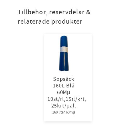
Tillbehör, reservdelar &
relaterade produkter
Sopsäck
160L Blå
60Mμ
10st/rl,15rl/krt,
25krt/pall
160 liter 60mµ