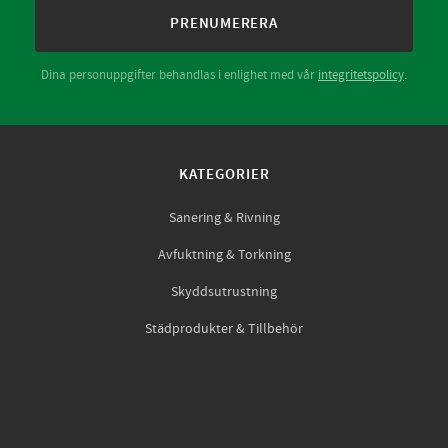
PRENUMERERA
Dina personuppgifter behandlas i enlighet med vår
integritetspolicy
.
KATEGORIER
Sanering & Rivning
Avfuktning & Torkning
Skyddsutrustning
Städprodukter & Tillbehör