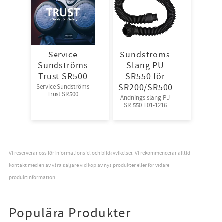
Service
Sundströms
Sundströms
Slang PU
Trust SR500
SR550 för
SR200/SR500
Service Sundströms
Trust SR500
Andnings slang PU
SR 550 T01-1216
Vi reserverar oss för informationsfel och bildavvikelser. Vi rekommenderar alltid
kontakt med en av våra säljare vid köp av nya produkter eller för vidare
produktinformation.
Populära Produkter