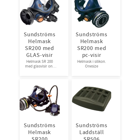
Sundströms
Sundströms
Helmask
Helmask
SR200 med
SR200 med
GLAS-visir
pc-visir
Helmask SR 200
Helmask i silikon.
med glasvisir one
Onesize
size
Sundströms
Sundströms
Helmask
Laddställ
SR200
SR506