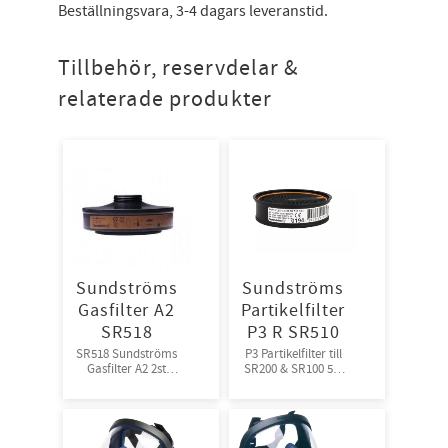
Beställningsvara, 3-4 dagars leveranstid.
Tillbehör, reservdelar &
relaterade produkter
Sundströms
Sundströms
Gasfilter A2
Partikelfilter
SR518
P3 R SR510
SR518 Sundströms
P3 Partikelfilter till
Gasfilter A2 2st
SR200 & SR100 5st
filter/frp, 10frp/krt
filter/frp 10frp/kart