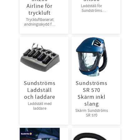
Airline för
Laddställ för
Sundströms
tryckluft
laddare/batterier
Tryckluftbaserat
till SR500 fläkt
andningsskydd för
tryckluft, one size
Sundströms
Sundströms
Laddställ
SR 570
och laddare
Skärm inkl
slang
Laddställ med
laddare
Skärm Sundströms
SR 570