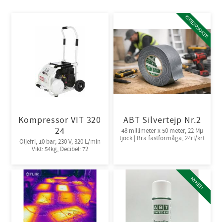
KUNDFAVORIT!
Kompressor VIT 320
ABT Silvertejp Nr.2
24
48 millimeter x 50 meter, 22 Mμ
tjock | Bra fästförmåga, 24rl/krt
Oljefri, 10 bar, 230 V, 320 L/min
Vikt: 54kg, Decibel: 72
NYHET!