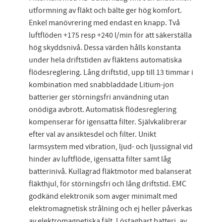
utformning av fläkt och bälte ger hög komfort.
Enkel manövrering med endast en knapp. Två
luftflöden +175 resp +240 l/min för att säkerställa
hög skyddsnivå. Dessa värden hålls konstanta
under hela driftstiden av fläktens automatiska
flödesreglering. Lång driftstid, upp till 13 timmar i
kombination med snabbladdade Litium-jon
batterier ger störningsfri användning utan
onödiga avbrott. Automatisk flödesreglering
kompenserar för igensatta filter. Självkalibrerar
efter val av ansiktesdel och filter. Unikt
larmsystem med vibration, ljud- och ljussignal vid
hinder av luftflöde, igensatta filter samt låg
batterinivå. Kullagrad fläktmotor med balanserat
fläkthjul, för störningsfri och lång driftstid. EMC
godkänd elektronik som avger minimalt med
elektromagnetisk strålning och ej heller påverkas
av elektromagnetiska fält. Löstagbart batteri, av