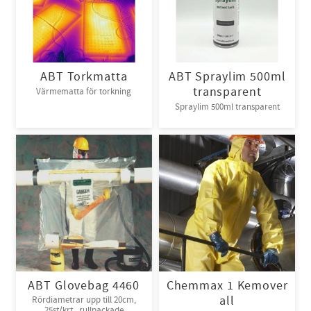
ABT Torkmatta
ABT Spraylim 500ml
transparent
Värmematta för torkning
Spraylim 500ml transparent
ABT Glovebag 4460
Chemmax 1 Kemover
all
Rördiametrar upp till 20cm,
25st/krt , rullpackade