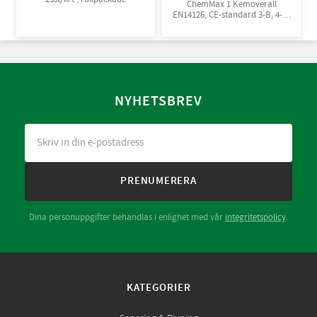
ChemMax 1 Kemoverall
EN14126, CE-standard 3-B, 4-B,
5-B, 6-B. Engångsoverall för
skydd mot spray och stänk från
giftiga kemikalier. 10st/kart
NYHETSBREV
PRENUMERERA
Dina personuppgifter behandlas i enlighet med vår
integritetspolicy
.
KATEGORIER